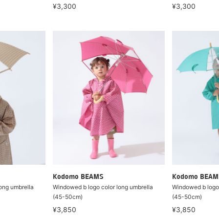
¥3,300
¥3,300
Kodomo BEAMS
Kodomo BEAM
ong umbrella
Windowed b logo color long umbrella
Windowed b logo 
(45-50cm)
(45-50cm)
¥3,850
¥3,850