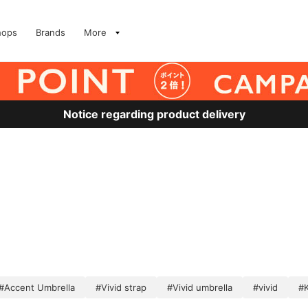
hops
Brands
More
Notice regarding product delivery
#Accent Umbrella
#Vivid strap
#Vivid umbrella
#vivid
#K