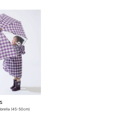
S
brella (45-50cm)