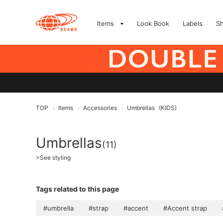
Items
Look Book
Labels
S
TOP
Items
Accessories
Umbrellas
(KIDS)
>
>
>
Umbrellas
(11)
>
See styling
Tags related to this page
#umbrella
#strap
#accent
#Accent strap