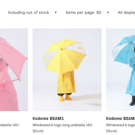
Including out of stock
Items per page: 80
All displ
Kodomo BEAMS
Kodomo BEAM
mbrella (40-
Windowed b logo long umbrella (40-
Windowed b logo 
50cm)
50cm)