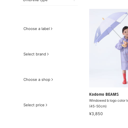
Choose a label
Select brand
Choose a shop
Kodomo BEAMS
Windowed b logo color l
Select price
(45-50cm)
¥3,850