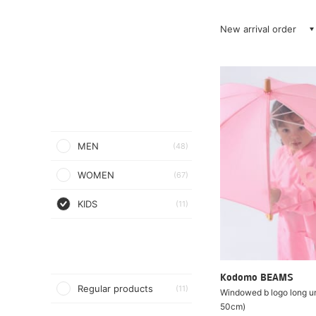
New arrival order
MEN
(48)
WOMEN
(67)
KIDS
(11)
Kodomo BEAMS
Regular products
(11)
Windowed b logo long u
50cm)