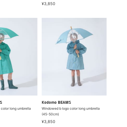
¥3,850
S
Kodomo BEAMS
color long umbrella
Windowed b logo color long umbrella
(45-50cm)
¥3,850