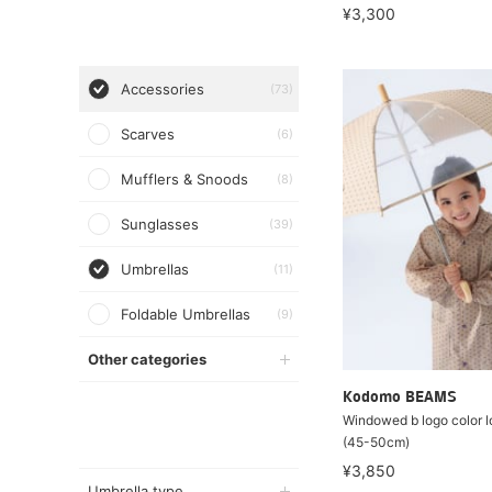
¥3,300
Accessories
(73)
Scarves
(6)
Mufflers & Snoods
(8)
Sunglasses
(39)
Umbrellas
(11)
Foldable Umbrellas
(9)
Other categories
Kodomo BEAMS
Windowed b logo color l
(45-50cm)
¥3,850
Umbrella type