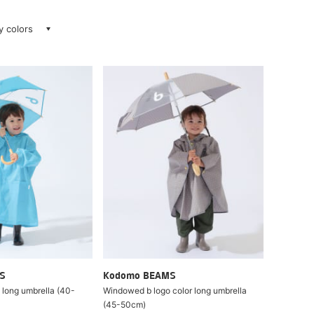
ay colors
S
Kodomo BEAMS
long umbrella (40-
Windowed b logo color long umbrella
(45-50cm)