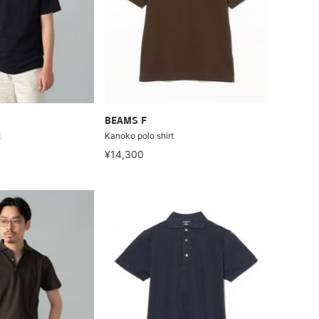
BEAMS F
t
Kanoko polo shirt
¥14,300