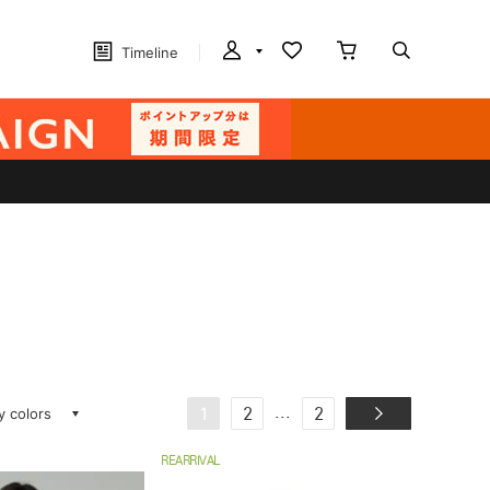
Timeline
ay colors
...
1
2
2
REARRIVAL