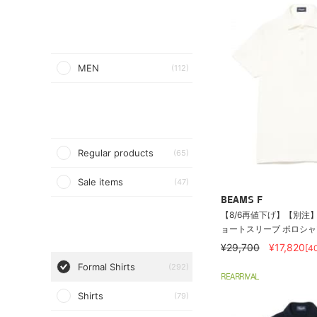
MEN
(112)
Regular products
(65)
Sale items
(47)
BEAMS F
【8/6再値下げ】【別注】D
ョートスリーブ ポロシャ
¥29,700
¥17,820
[4
Formal Shirts
(292)
REARRIVAL
Shirts
(79)