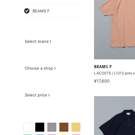
BEAMS F
Select brand
BEAMS F
Choose a shop
LACOSTE / L1212 polo sh
¥17,600
Select price