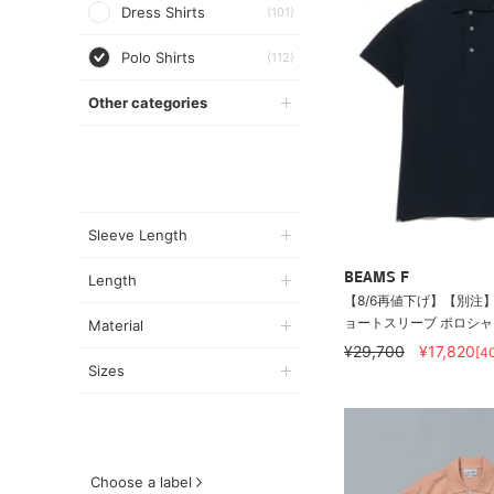
Dress Shirts
(101)
Polo Shirts
(112)
Other categories
Sleeve Length
BEAMS F
Length
【8/6再値下げ】【別注】D
ョートスリーブ ポロシャ
Material
¥29,700
¥17,820
[4
Sizes
Choose a label