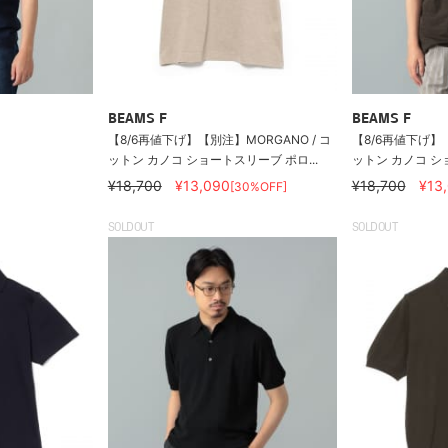
BEAMS F
BEAMS F
【8/6再値下げ】【別注】MORGANO / コ
【8/6再値下げ】【
ットン カノコ ショートスリーブ ポロ...
ットン カノコ ショ
¥18,700
¥13,090
¥18,700
¥13
[30%OFF]
SOLDOUT
SOLDOUT