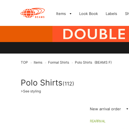
Items
Look Book
Labels
S
TOP
Items
Formal Shirts
Polo Shirts
(BEAMS F)
>
>
>
Polo Shirts
(112)
>
See styling
New arrival order
REARRIVAL