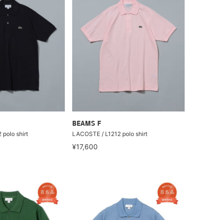
BEAMS F
polo shirt
LACOSTE / L1212 polo shirt
¥17,600