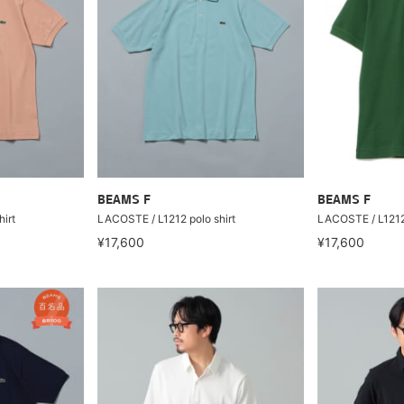
BEAMS F
BEAMS F
irt
LACOSTE / L1212 polo shirt
LACOSTE / L1212 
¥17,600
¥17,600