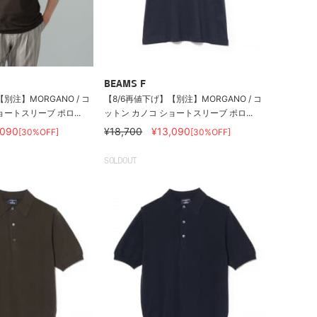
BEAMS F
別注】MORGANO / コ
【8/6再値下げ】【別注】MORGANO / コ
ートスリーブ ポロ...
ットン カノコ ショートスリーブ ポロ...
,090
¥18,700
¥13,090
[30%OFF]
[30%OFF]
SOLDOUT