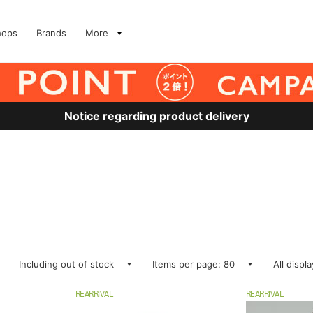
hops
Brands
More
Notice regarding product delivery
Including out of stock
Items per page: 80
All displ
REARRIVAL
REARRIVAL