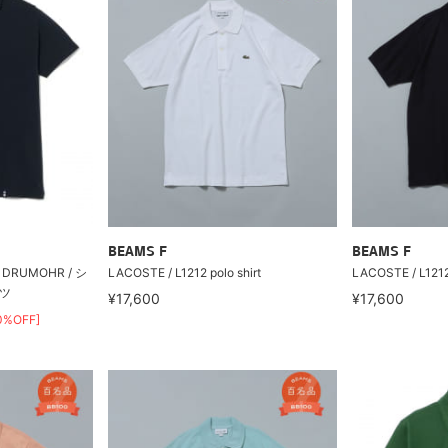
BEAMS F
BEAMS F
RUMOHR / シ
LACOSTE / L1212 polo shirt
LACOSTE / L1212 
ツ
¥17,600
¥17,600
0%OFF]