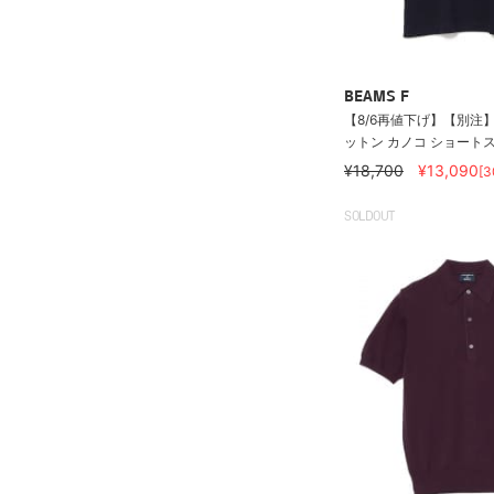
BEAMS F
【8/6再値下げ】【別注】M
ットン カノコ ショートスリ
¥18,700
¥13,090
[
SOLDOUT