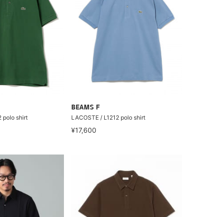
BEAMS F
polo shirt
LACOSTE / L1212 polo shirt
¥17,600