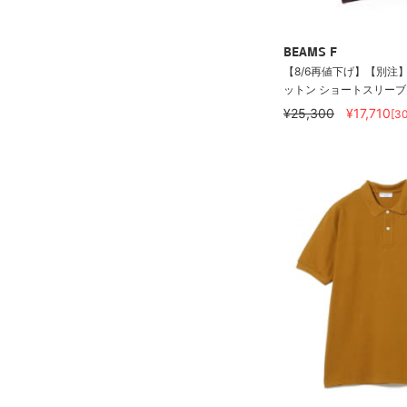
BEAMS F
【8/6再値下げ】【別注】M
ットン ショートスリーブ ニ
¥25,300
¥17,710
[3