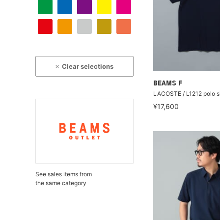
Clear selections
BEAMS F
LACOSTE / L1212 polo sh
¥17,600
See sales items from
the same category