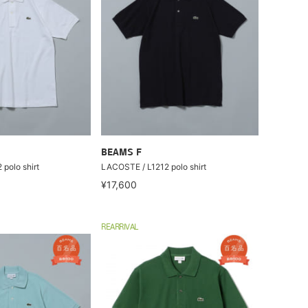
BEAMS F
polo shirt
LACOSTE / L1212 polo shirt
¥17,600
REARRIVAL