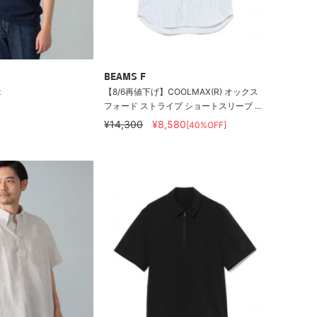
BEAMS F
t
【8/6再値下げ】COOLMAX(R) オックス
フォード ストライプ ショートスリーブ ...
¥14,300
¥8,580
[40%OFF]