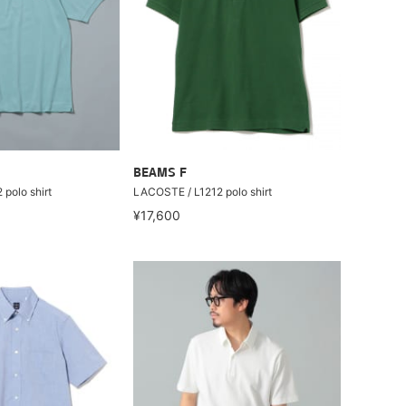
BEAMS F
polo shirt
LACOSTE / L1212 polo shirt
¥17,600