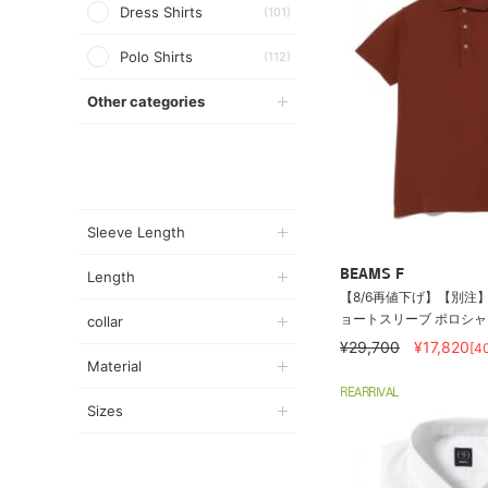
Dress Shirts
(101)
Polo Shirts
(112)
Other categories
Sleeve Length
BEAMS F
Length
【8/6再値下げ】【別注】D
ョートスリーブ ポロシャ
collar
¥29,700
¥17,820
[4
Material
REARRIVAL
Sizes