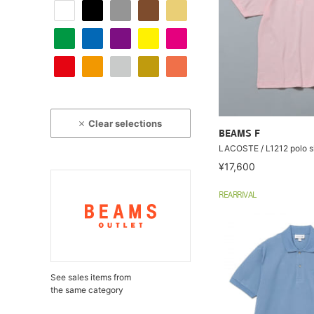
Clear selections
BEAMS F
LACOSTE / L1212 polo sh
¥17,600
REARRIVAL
See sales items from
the same category