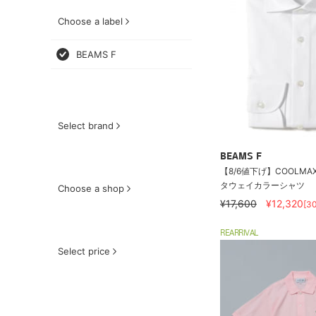
Choose a label
BEAMS F
Select brand
BEAMS F
【8/6値下げ】COOLMAX
タウェイカラーシャツ
Choose a shop
¥17,600
¥12,320
[3
REARRIVAL
Select price