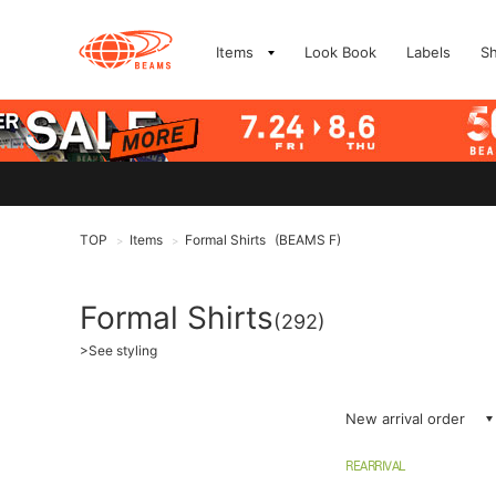
Items
Look Book
Labels
S
TOP
Items
Formal Shirts
(BEAMS F)
>
>
Formal Shirts
(292)
>
See styling
New arrival order
REARRIVAL