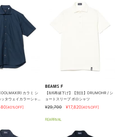
BEAMS F
OOLMAX(R) カラミ シ
【8/6再値下げ】【別注】DRUMOHR / シ
ッタウェイカラーシャ...
ョートスリーブ ポロシャツ
580
¥29,700
¥17,820
[40%OFF]
[40%OFF]
REARRIVAL