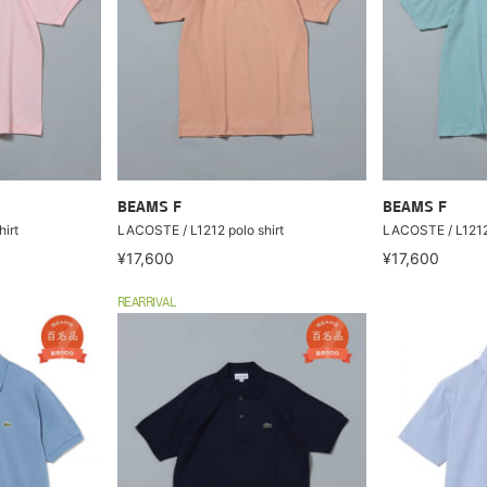
BEAMS F
BEAMS F
irt
LACOSTE / L1212 polo shirt
LACOSTE / L1212 
¥17,600
¥17,600
REARRIVAL