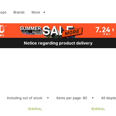
hops
Brands
More
Notice regarding product delivery
Including out of stock
Items per page: 80
All displ
REARRIVAL
REARRIVAL