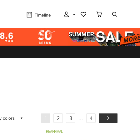
Timeline
ay colors
...
1
2
3
4
REARRIVAL