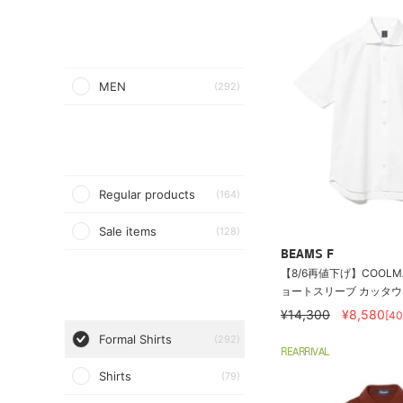
MEN
(292)
Regular products
(164)
Sale items
(128)
BEAMS F
【8/6再値下げ】COOLMA
ョートスリーブ カッタウェ
¥14,300
¥8,580
[4
Formal Shirts
(292)
REARRIVAL
Shirts
(79)