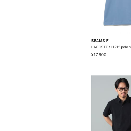
BEAMS F
LACOSTE / L1212 polo sh
¥17,600