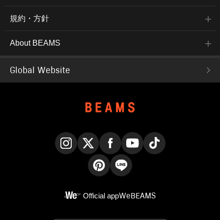
規約・方針
About BEAMS
Global Website
Instagram
X
Facebook
YouTube
TikTok
Pinterest
LINE
Official app
WeBEAMS