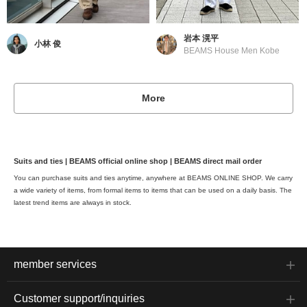
岩本 滉平
小林 俊
BEAMS House Men Kobe
More
Suits and ties | BEAMS official online shop | BEAMS direct mail order
You can purchase suits and ties anytime, anywhere at BEAMS ONLINE SHOP. We carry
a wide variety of items, from formal items to items that can be used on a daily basis. The
latest trend items are always in stock.
member services
Customer support/inquiries