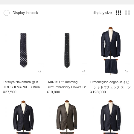
Display In stock
display size
Tatsuya Nakamura @ B
DAIRIKU / "Humming
Ermenegildo Zegna ネイビ
JIRUSHI MARKET / Brilla
Bird"Embroidary Flower Tie
ーシャドウチェック スーツ
¥27,500
¥19,800
¥198,000
per il gusto 7PIEGE...