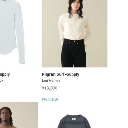
upply
Pilgrim Surf+Supply
eck
Lou Henley
¥13,200
PRE ORDER