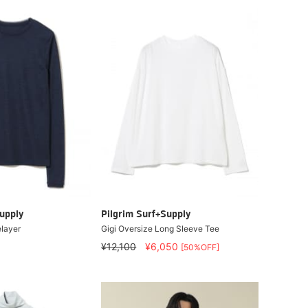
upply
Pilgrim Surf+Supply
layer
Gigi Oversize Long Sleeve Tee
¥12,100
¥6,050
[50%OFF]