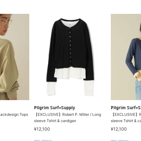
Pilgrim Surf+Supply
Pilgrim Surf+S
ackdesign Tops
【EXCLUSIVE】Robert P. Miller / Long
【EXCLUSIVE】Robe
sleeve Tshirt & cardigan
sleeve Tshirt & c
¥12,100
¥12,100