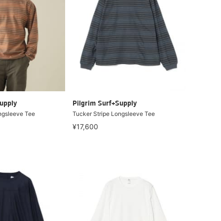
upply
Pilgrim Surf+Supply
ngsleeve Tee
Tucker Stripe Longsleeve Tee
¥17,600