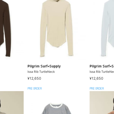
Pilgrim Surf+Supply
Pilgrim Surf+S
Issa Rib TurtleNeck
Issa Rib TurtleN
¥12,650
¥12,650
PRE ORDER
PRE ORDER