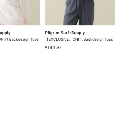
upply
Pilgrim Surf+Supply
ITt Backdesign Tops
【EXCLUSIVE】ONITt Backdesign Tops
¥18,150