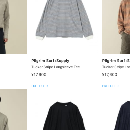
Pilgrim Surf+Supply
Pilgrim Surf+S
Tucker Stripe Longsleeve Tee
Tucker Stripe Lo
¥17,600
¥17,600
PRE ORDER
PRE ORDER