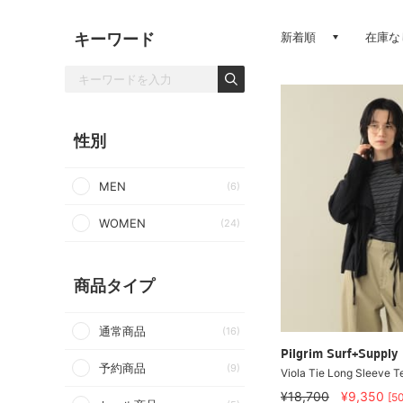
キーワード
新着順
在庫な
性別
MEN
(6)
WOMEN
(24)
商品タイプ
通常商品
(16)
Pilgrim Surf+Supply
予約商品
(9)
Viola Tie Long Sleeve T
¥18,700
¥9,350
[5