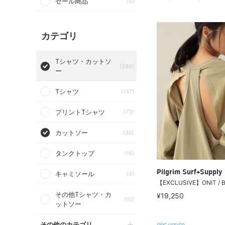
セール商品
(5)
カテゴリ
Tシャツ・カットソ
(280)
ー
Tシャツ
(147)
プリントTシャツ
(73)
カットソー
(30)
タンクトップ
(16)
Pilgrim Surf+Supply
キャミソール
(4)
【EXCLUSIVE】ONIT / B
その他Tシャツ・カ
¥19,250
(10)
ットソー
その他のカテゴリ