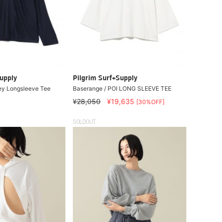
upply
Pilgrim Surf+Supply
ey Longsleeve Tee
Baserange / POI LONG SLEEVE TEE
¥28,050
¥19,635
[30%OFF]
SOLDOUT