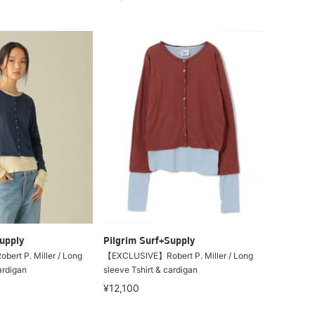
upply
Pilgrim Surf+Supply
rt P. Miller / Long
【EXCLUSIVE】Robert P. Miller / Long
ardigan
sleeve Tshirt & cardigan
¥12,100