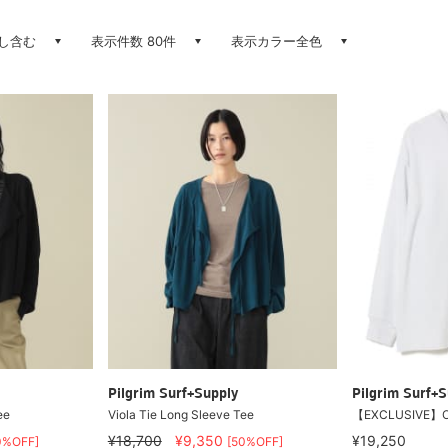
し含む
表示件数 80件
表示カラー全色
Pilgrim Surf+Supply
Pilgrim Surf+S
ee
Viola Tie Long Sleeve Tee
【EXCLUSIVE】ONI
¥18,700
¥9,350
¥19,250
0%OFF]
[50%OFF]