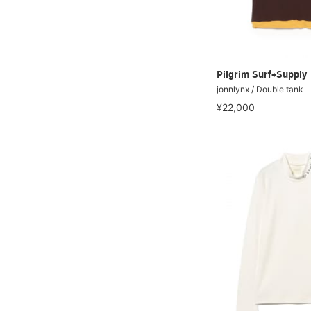
Pilgrim Surf+Supply
jonnlynx / Double tank
¥22,000