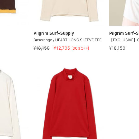
Pilgrim Surf+Supply
Pilgrim Surf+S
Baserange / HEART LONG SLEEVE TEE
【EXCLUSIVE】ON
¥18,150
¥12,705
¥18,150
[30%OFF]