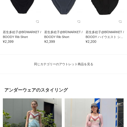
若生多絵子@B印MARKET /
若生多絵子@B印MARKET /
若生多絵子@B印MARKET /
BOODY Rib Short
BOODY Rib Short
BOODY ハイウエスト シ...
¥2,399
¥2,399
¥2,200
同じカテゴリーのアウトレット商品を見る
アンダーウェアのスタイリング