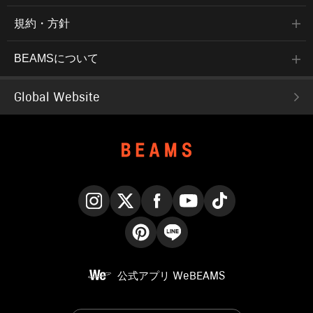
規約・方針
BEAMSについて
Global Website
Instagram
X
Facebook
YouTube
TikTok
Pinterest
LINE
公式アプリ
WeBEAMS