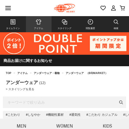
タイムライン
アイテム
スタイリング
閲覧履歴
検索
商品お届けに関するお知らせ
TOP
>
アイテム
>
アンダーウェア・着物
>
アンダーウェア
（B印MARKET）
アンダーウェア
(12)
>
スタイリングを見る
#こだわり
#しなやか
#機能性素材
#通気性
#こだわり カジュアル
#し
MEN
WOMEN
KIDS