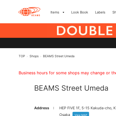
Items
Look Book
Labels
S
TOP
Shops
BEAMS Street Umeda
>
>
Business hours for some shops may change or they
BEAMS Street Umeda
Address
HEP FIVE 1F, 5-15 Kakuda-cho, Ki
Osaka
View MAP