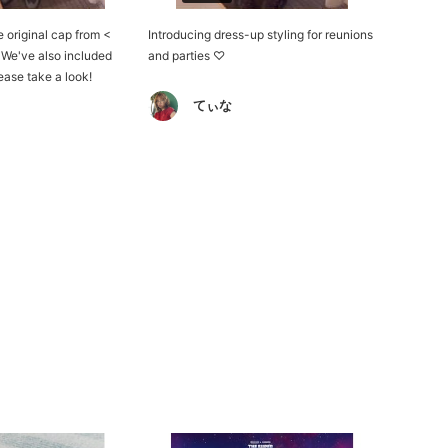
 original cap from <
Introducing dress-up styling for reunions
e've also included
and parties ♡
lease take a look!
てぃな