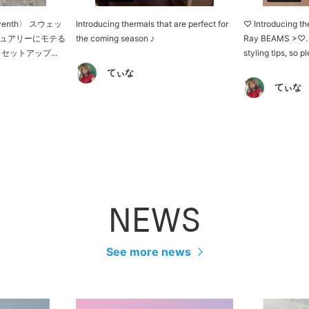
venth〉 スウェッ
Introducing thermals that are perfect for
♡ Introducing the
ュアリーにモテる
the coming season ♪
Ray BEAMS >♡. W
セットアップ...
styling tips, so p
てぃな
てぃな
NEWS
See more news