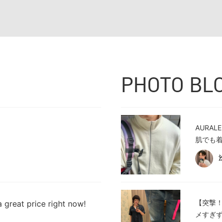
PHOTO BL
AURA
肌でも着
【突撃！
 great price right now!
メすぎ