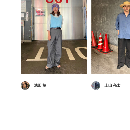
池田 萌
上山 亮太