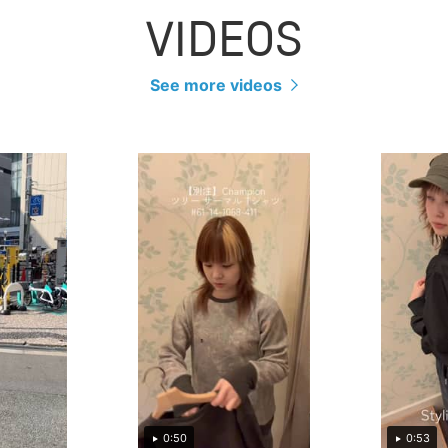
VIDEOS
See more videos
0:50
0:53