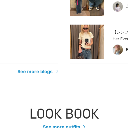
【シン
Her E
See more blogs
LOOK BOOK
See more outfits