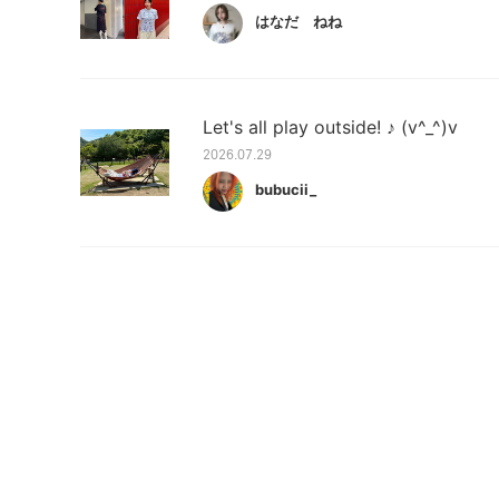
はなだ ねね
Let's all play outside! ♪ (v^_^)v
2026.07.29
bubucii_