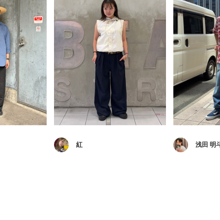
紅
浅田 明