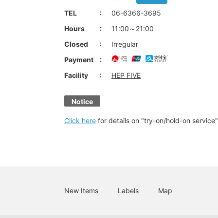
TEL
06-6366-3695
Hours
11:00～21:00
Closed
Irregular
Payment
Facility
HEP FIVE
Notice
Click here
for details on "try-on/hold-on service"
New Items
Labels
Map