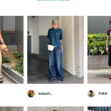
bubucii_
FUKA