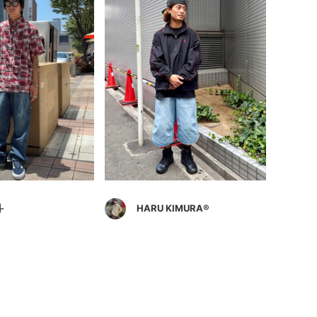
斗
HARU KIMURA®️