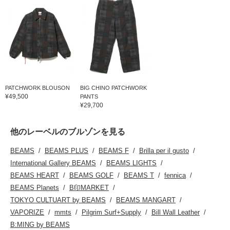
PATCHWORK BLOUSON
BIG CHINO PATCHWORK
¥49,500
PANTS
¥29,700
他のレーベルのブルゾンを見る
BEAMS
BEAMS PLUS
BEAMS F
Brilla per il gusto
International Gallery BEAMS
BEAMS LIGHTS
BEAMS HEART
BEAMS GOLF
BEAMS T
fennica
BEAMS Planets
B印MARKET
TOKYO CULTUART by BEAMS
BEAMS MANGART
VAPORIZE
mmts
Pilgrim Surf+Supply
Bill Wall Leather
B:MING by BEAMS