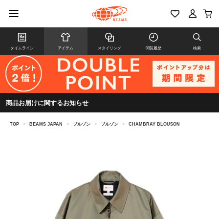
タイムライン
アイテム
スタイリング
閲覧履歴
検索
商品お届けに関するお知らせ
TOP
>
BEAMS JAPAN
>
ブルゾン
>
ブルゾン
>
CHAMBRAY BLOUSON