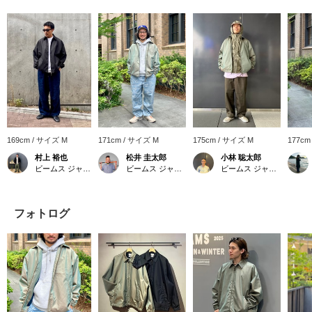
169cm / サイズ M
171cm / サイズ M
175cm / サイズ M
177cm
村上 裕也
松井 圭太郎
小林 聡太郎
ビームス ジャパン 渋谷
ビームス ジャパン 京都
ビームス ジャパン 渋谷
フォトログ