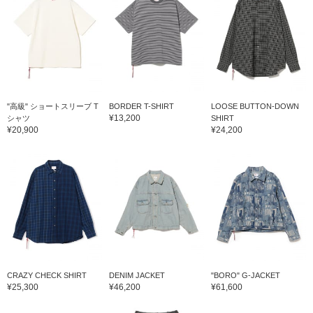
"高級" ショートスリーブ T
BORDER T-SHIRT
LOOSE BUTTON-DOWN
¥13,200
シャツ
SHIRT
¥20,900
¥24,200
CRAZY CHECK SHIRT
DENIM JACKET
"BORO" G-JACKET
¥25,300
¥46,200
¥61,600