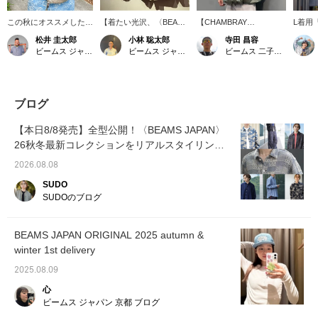
この秋にオススメしたい
【着たい光沢、〈BEAMS
【CHAMBRAY
L着用
〈BEAMS JAPAN
JAPAN〉の「シャンブレ
BLOUSON】 ［着用カラ
ンプル
松井 圭太郎
小林 聡太郎
寺田 昌容
ORIGINAL〉のコーディ
ーブルゾン」】 タマムシ
ー:OLIVE］ 光沢感のある
ですが
ビームス ジャパン 京都
ビームス ジャパン 渋谷
ビームス 二子玉川
ネートです。
のような光沢感がベーシ
表情で上品さと年齢問わ
ように
ックな形に映えるブルゾ
ず使えるデザイン、ドロ
って見
ンです！オーバーサイズ
ーコードがついていたり
地はチ
な使い勝手と特徴的なテ
と機能的なディテールも
しです！
クスチャーを楽しんでく
兼ね備えたブルゾンで
です！
ブログ
ださい。 【"♡＋"を押し
す。 ［サイズ感］＜身長
気にな
て頂くと、マイルが貯ま
168cm 体重59kg＞【L着
できる
【本日8/8発売】全型公開！〈BEAMS JAPAN〉
ります！「いいね」や
用】ドローコードを締め
検討用
26秋冬最新コレクションをリアルスタイリング
「フォロー」をして是非
て着用しましたが、ボリ
てみて
で一挙紹介！
ご活用ください！】
ューム感があるので、ス
良い写
2026.08.08
ッキリ着れるS.Mがおす
頂ける
すめです。 <br> <br>
です！
SUDO
「♡+」このマークを押
SUDOのブログ
して頂くと気になった商
品が見返し易くなりま
す。是非ご活用下さい。
BEAMS JAPAN ORIGINAL 2025 autumn &
併せてフォローもして頂
winter 1st delivery
けると嬉しいです。
2025.08.09
心
ビームス ジャパン 京都 ブログ