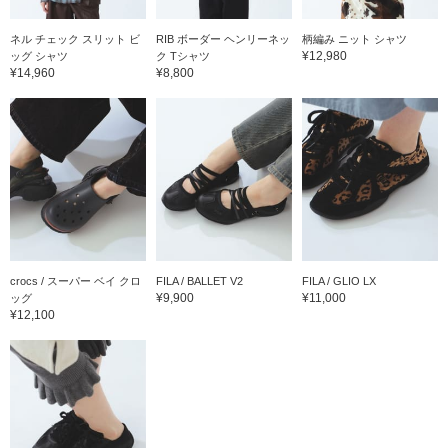
ネル チェック スリット ビ
RIB ボーダー ヘンリーネッ
柄編み ニット シャツ
¥12,980
ッグ シャツ
ク Tシャツ
¥14,960
¥8,800
crocs / スーパー ベイ クロ
FILA / BALLET V2
FILA / GLIO LX
¥9,900
¥11,000
ッグ
¥12,100