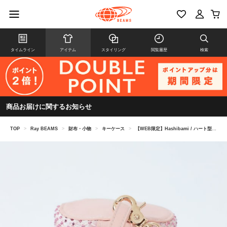
タイムライン
アイテム
スタイリング
閲覧履歴
検索
商品お届けに関するお知らせ
TOP
>
Ray BEAMS
>
財布・小物
>
キーケース
>
【WEB限定】Hashibami / ハート型 スマートキーリング