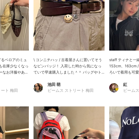
すぎるベロアのミュ
\ コンニチハッ / 古着屋さんに置いてそう
staff ティナ
も在庫少なくなっ
なピンバッジ！ 入荷した時から気になっ
153cm、163cm
なお洋服やあ...
ていで早速購入しました＾＾ バッグやト...
ろいで着用も可愛く
池田 萌
紅
リート 梅田
ビームス ストリート 梅田
ビームス