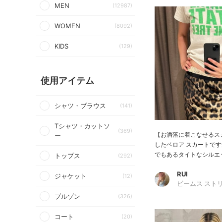
MEN
(12987)
WOMEN
(8092)
KIDS
(129)
使用アイテム
シャツ・ブラウス
(141)
Tシャツ・カットソ
(369)
【お洒落に着こなせるス
ー
したベロア スカートで
でもあるタイトなシルエッ
トップス
(292)
RUI
ジャケット
(12)
ビームス スト
ブルゾン
(326)
コート
(20)