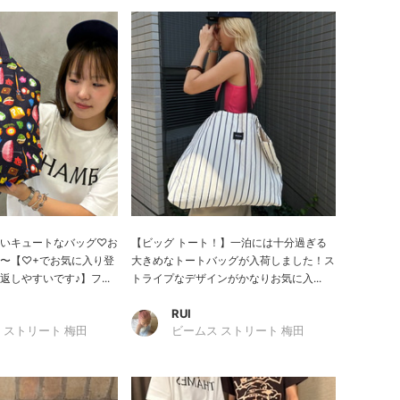
いキュートなバッグ♡お
【ビッグ トート！】一泊には十分過ぎる
〜【♡+でお気に入り登
大きめなトートバッグが入荷しました！ス
しやすいです♪】フ...
トライプなデザインがかなりお気に入...
RUI
 ストリート 梅田
ビームス ストリート 梅田