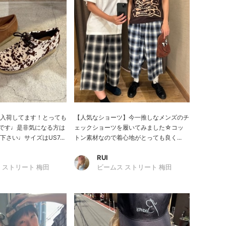
年も入荷してます！とっても
【人気なショーツ】今一推しなメンズのチ
wです♩是非気になる方は
ェックショーツを履いてみました☆コッ
さい♩サイズはUS7...
トン素材なので着心地がとっても良く...
RUI
 ストリート 梅田
ビームス ストリート 梅田