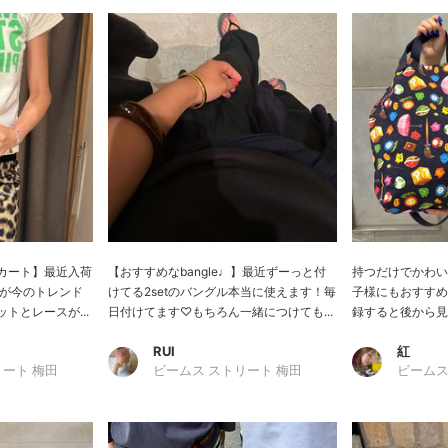
カート】最近入荷
【おすすめなbangle♩】最近ずーっと付
持つだけでかわい
すが今のトレンド
けてる2setのバングル本当に使えます！毎
子様にもおすすめ
トとレースが...
日付けてます♡もちろん一緒につけても...
録すると後から見返
RUI
紅
リート 梅田
ビームス ストリート 梅田
ビームス