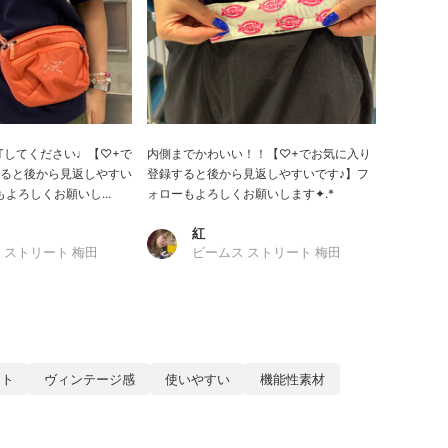
GETしてください♩【♡+で
内側までかわいい！！【♡+でお気に入り
ると後から見返しやすい
登録すると後から見返しやすいです♪】フ
よろしくお願いし...
ォローもよろしくお願いします✦.*
紅
 ストリート 梅田
ビームス ストリート 梅田
ート
ヴィンテージ感
使いやすい
機能性素材