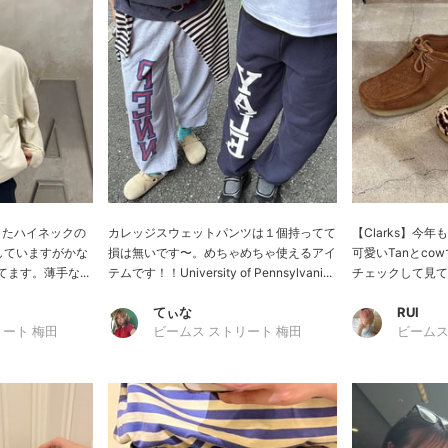
荷したハイネックの
カレッジスウェットパンツは１個持ってて
【Clarks】今
していますがかな
損は無いです〜。めちゃめちゃ使えるアイ
可愛いTanとco
ます。薄手な...
テムです！！University of Pennsylvani...
チェックして見て下
てぃな
RUI
リート 梅田
ビームス ストリート 梅田
ビームス