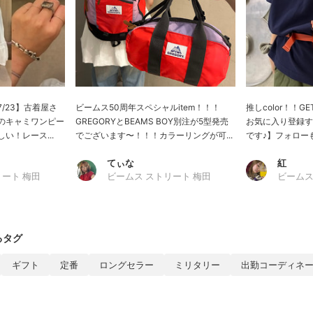
/23】古着屋さ
ビームス50周年スペシャルitem！！！
推しcolor！！
のキャミワンピー
GREGORYとBEAMS BOY別注が5型発売
お気に入り登録す
い！レース...
でございます〜！！！カラーリングが可...
です♪】フォローも
てぃな
紅
リート 梅田
ビームス ストリート 梅田
ビームス
るタグ
ギフト
定番
ロングセラー
ミリタリー
出勤コーディネ