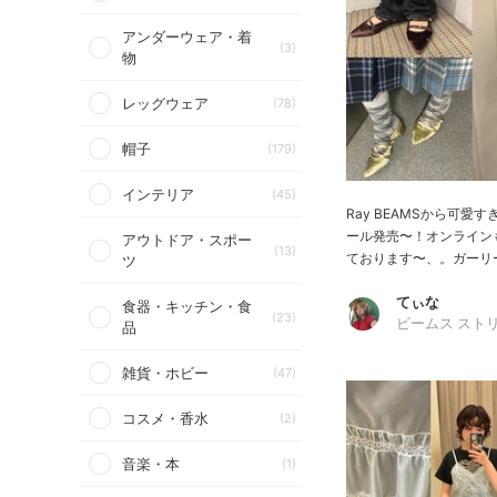
アンダーウェア・着
(3)
物
レッグウェア
(78)
帽子
(179)
インテリア
(45)
Ray BEAMSから可愛
ール発売〜！オンライン
アウトドア・スポー
(13)
ております〜、。ガーリー
ツ
てぃな
食器・キッチン・食
(23)
ビームス スト
品
雑貨・ホビー
(47)
コスメ・香水
(2)
音楽・本
(1)