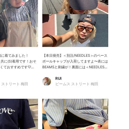
と一緒に着てみました！
【本日発売】＜別注/NEEDLES＞のベース
 / 共に(S)着用です！おそ
ボールキャップが入荷してますよ〜表には
ておすすめです♡...
BEAMSと刺繍が！裏面には＜NEEDLES...
RUI
 ストリート 梅田
ビームス ストリート 梅田