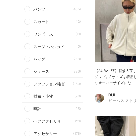
パンツ
(455)
スカート
(42)
ワンピース
(11)
スーツ・ネクタイ
(5)
バッグ
(258)
【AURALEE】新規入
シューズ
(336)
ジップ。Sサイズを着用
りオーバーサイズになって
ファッション雑貨
(130)
RUI
財布・小物
(93)
ビームス スト
時計
(25)
ヘアアクセサリー
(31)
アクセサリー
(176)