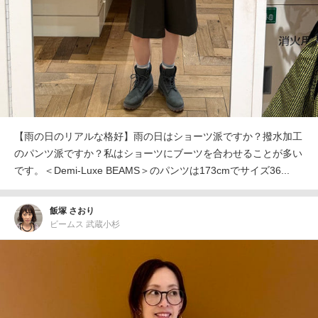
【雨の日のリアルな格好】雨の日はショーツ派ですか？撥水加工
のパンツ派ですか？私はショーツにブーツを合わせることが多い
です。＜Demi-Luxe BEAMS＞のパンツは173cmでサイズ36...
飯塚 さおり
ビームス 武蔵小杉