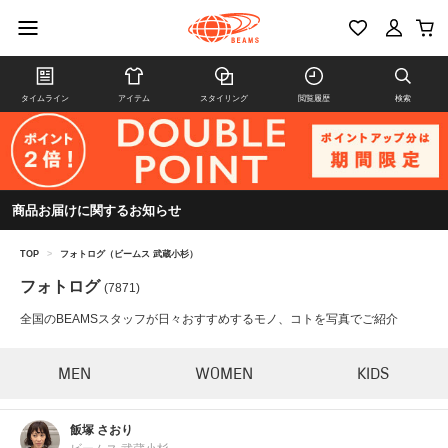
タイムライン
アイテム
スタイリング
閲覧履歴
検索
商品お届けに関するお知らせ
TOP
>
フォトログ（ビームス 武蔵小杉）
フォトログ
(7871)
全国のBEAMSスタッフが日々おすすめするモノ、コトを写真でご紹介
MEN
WOMEN
KIDS
飯塚 さおり