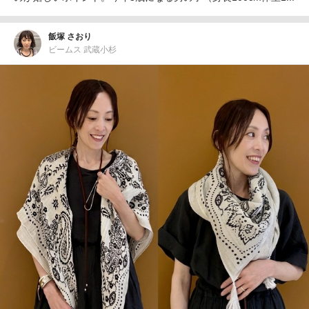
飯塚 さおり
ビームス 武蔵小杉