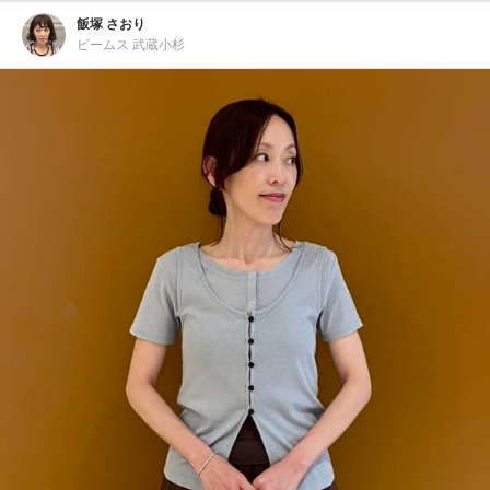
飯塚 さおり
ビームス 武蔵小杉