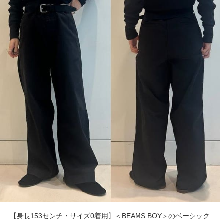
【身長153センチ・サイズ0着用】＜BEAMS BOY＞のベーシック