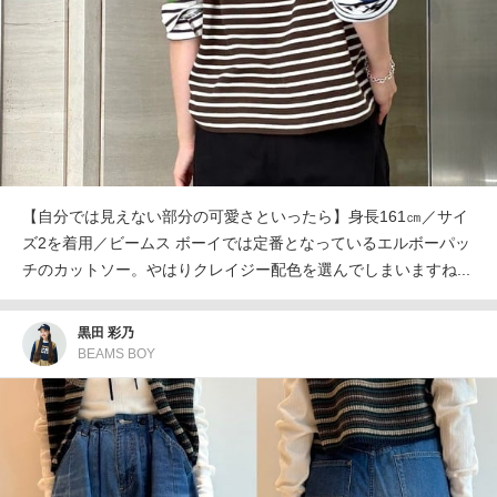
【自分では見えない部分の可愛さといったら】身長161㎝／サイ
ズ2を着用／ビームス ボーイでは定番となっているエルボーパッ
チのカットソー。やはりクレイジー配色を選んでしまいますね...
黒田 彩乃
BEAMS BOY