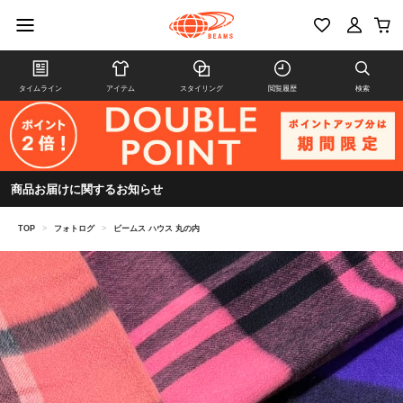
タイムライン
アイテム
スタイリング
閲覧履歴
検索
商品お届けに関するお知らせ
TOP
>
フォトログ
>
ビームス ハウス 丸の内