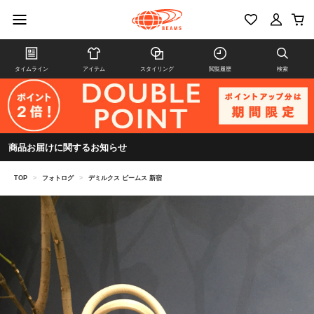
タイムライン
アイテム
スタイリング
閲覧履歴
検索
商品お届けに関するお知らせ
TOP
>
フォトログ
>
デミルクス ビームス 新宿