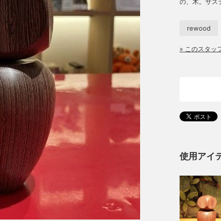
の、木。サス
rewood
» このスタ
使用アイ