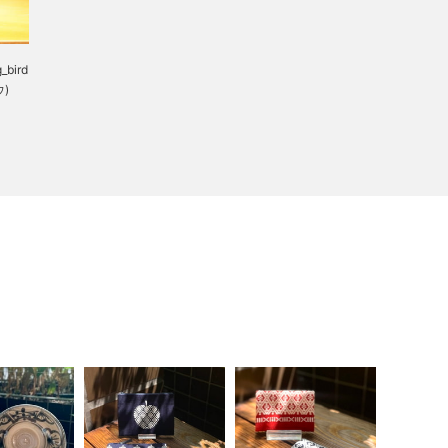
_bird
ウ)