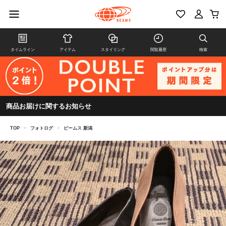
タイムライン
アイテム
スタイリング
閲覧履歴
検索
商品お届けに関するお知らせ
TOP
>
フォトログ
>
ビームス 新潟