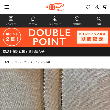
タイムライン
アイテム
スタイリング
閲覧履歴
検索
商品お届けに関するお知らせ
TOP
>
フォトログ
>
ビームス メン 渋谷