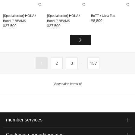
[Special order] HOKA /
[Special order] HOKA /
BoTT / Ultra Tee
¥8,800
Bondi 7 BEAMS
Bondi 7 BEAMS
¥27,500
¥27,500
...
1
2
3
157
View sales items of
member services
Customer support/inquiries