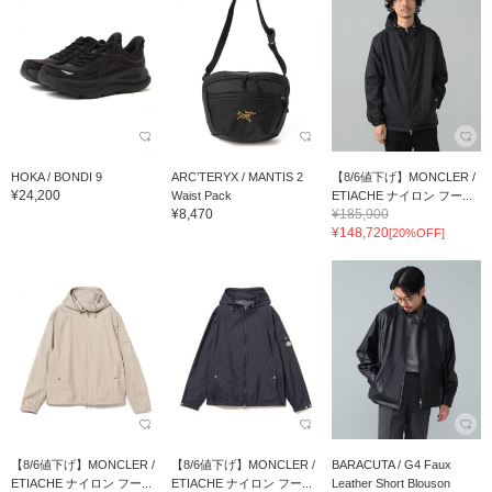
HOKA / BONDI 9
ARC’TERYX / MANTIS 2
【8/6値下げ】MONCLER /
¥24,200
Waist Pack
ETIACHE ナイロン フー...
¥8,470
¥185,900
¥148,720
[20%OFF]
【8/6値下げ】MONCLER /
【8/6値下げ】MONCLER /
BARACUTA / G4 Faux
ETIACHE ナイロン フー...
ETIACHE ナイロン フー...
Leather Short Blouson