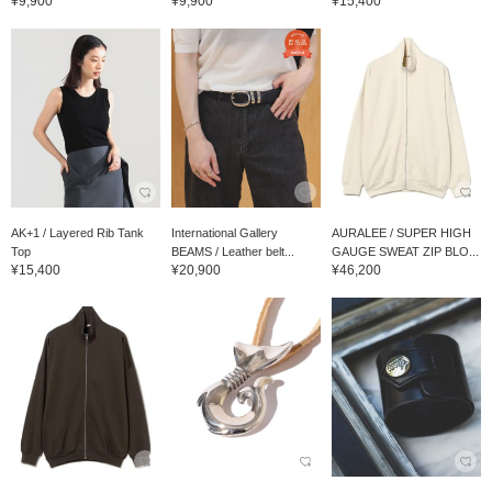
¥9,900
¥9,900
¥15,400
AK+1 / Layered Rib Tank
International Gallery
AURALEE / SUPER HIGH
Top
BEAMS / Leather belt...
GAUGE SWEAT ZIP BLO...
¥15,400
¥20,900
¥46,200