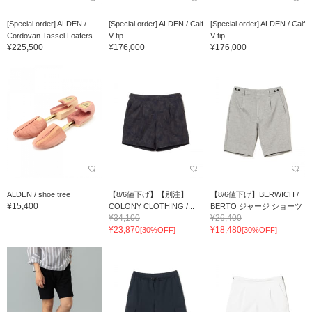
[Special order] ALDEN /
[Special order] ALDEN / Calf
[Special order] ALDEN / Calf
Cordovan Tassel Loafers
V-tip
V-tip
¥225,500
¥176,000
¥176,000
ALDEN / shoe tree
【8/6値下げ】【別注】
【8/6値下げ】BERWICH /
¥15,400
COLONY CLOTHING /...
BERTO ジャージ ショーツ
¥34,100
¥26,400
¥23,870
¥18,480
[30%OFF]
[30%OFF]