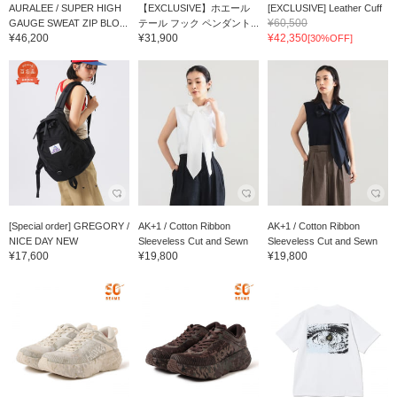
AURALEE / SUPER HIGH
【EXCLUSIVE】ホエール
[EXCLUSIVE] Leather Cuff
¥60,500
GAUGE SWEAT ZIP BLO...
テール フック ペンダント...
¥46,200
¥31,900
¥42,350
[30%OFF]
[Special order] GREGORY /
AK+1 / Cotton Ribbon
AK+1 / Cotton Ribbon
NICE DAY NEW
Sleeveless Cut and Sewn
Sleeveless Cut and Sewn
¥17,600
¥19,800
¥19,800