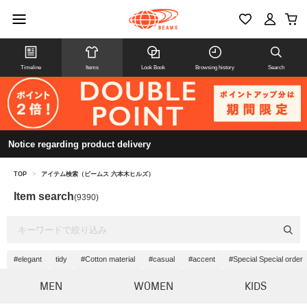
Timeline
Items
Look Book
Browsing history
Search
Notice regarding product delivery
TOP
>
アイテム検索（ビームス 六本木ヒルズ）
Item search
(9390)
#elegant
tidy
#Cotton material
#casual
#accent
#Special Special order
MEN
WOMEN
KIDS