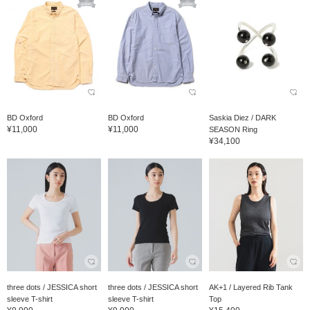
BD Oxford
BD Oxford
Saskia Diez / DARK
¥11,000
¥11,000
SEASON Ring
¥34,100
three dots / JESSICA short
three dots / JESSICA short
AK+1 / Layered Rib Tank
sleeve T-shirt
sleeve T-shirt
Top