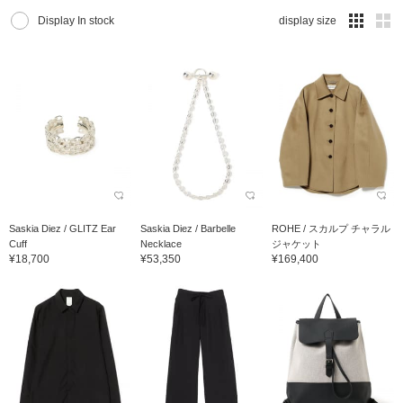
Display In stock
display size
Saskia Diez / GLITZ Ear
Saskia Diez / Barbelle
ROHE / スカルプ チャラル
Cuff
Necklace
ジャケット
¥18,700
¥53,350
¥169,400