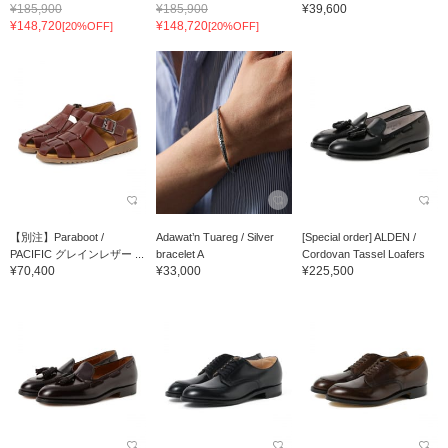
¥185,900
¥185,900
¥39,600
¥148,720
¥148,720
[20%OFF]
[20%OFF]
【別注】Paraboot /
Adawat’n Tuareg / Silver
[Special order] ALDEN /
PACIFIC グレインレザー ...
bracelet A
Cordovan Tassel Loafers
¥70,400
¥33,000
¥225,500