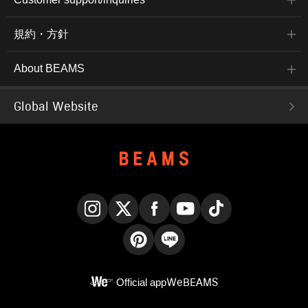
規約・方針
About BEAMS
Global Website
Instagram
X
Facebook
YouTube
TikTok
Pinterest
LINE
Official app
WeBEAMS