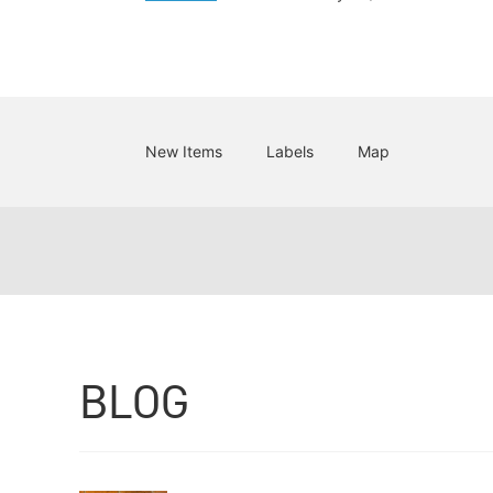
New Items
Labels
Map
BLOG