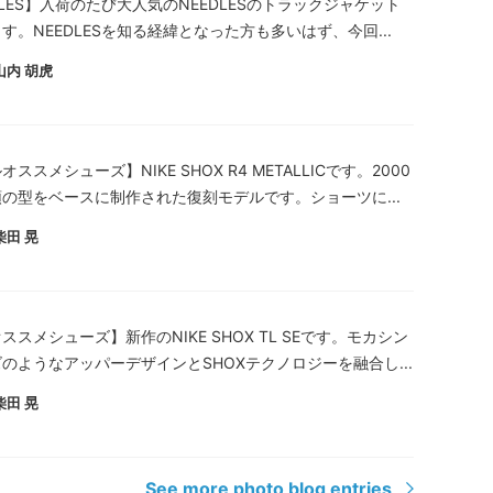
DLES】入荷のたび大人気のNEEDLESのトラックジャケット
す。NEEDLESを知る経緯となった方も多いはず、今回...
山内 胡虎
ススメシューズ】NIKE SHOX R4 METALLICです。2000
の型をベースに制作された復刻モデルです。ショーツに...
柴田 晃
ススメシューズ】新作のNIKE SHOX TL SEです。モカシン
のようなアッパーデザインとSHOXテクノロジーを融合し...
柴田 晃
See more photo blog entries