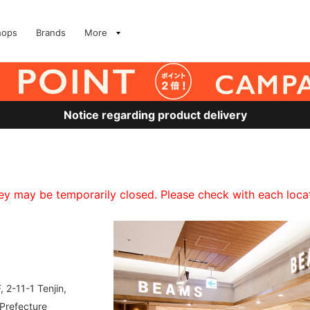
hops
Brands
More
Notice regarding product delivery
 may be temporarily closed. Please check with each locati
 2-11-1 Tenjin,
Prefecture