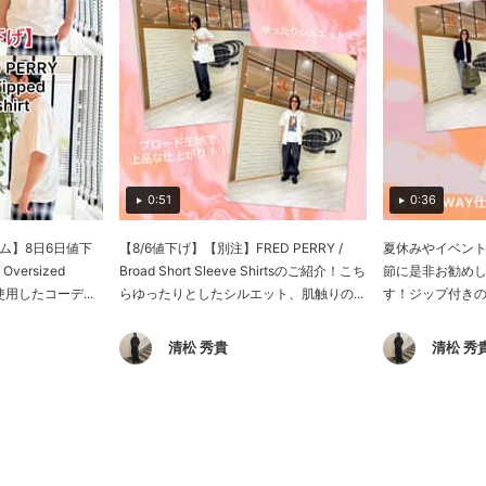
0:51
0:36
ム】8日6日値下
【8/6値下げ】【別注】FRED PERRY /
夏休みやイベン
versized
Broad Short Sleeve Shirtsのご紹介！こち
節に是非お勧め
rtを使用したコーデ...
らゆったりとしたシルエット、肌触りの...
す！ジップ付きの
清松 秀貴
清松 秀