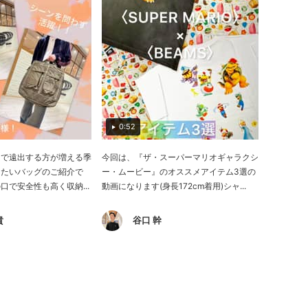
0:52
トで遠出する方が増える季
今回は、『ザ・スーパーマリオギャラクシ
したいバッグのご紹介で
ー・ムービー』のオススメアイテム3選の
口で安全性も高く収納...
動画になります(身長172cm着用)シャ...
貴
谷口 幹