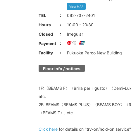
View MAP
TEL
092-737-2401
Hours
10:00 - 20:30
Closed
Irregular
Payment
Facility
Fukuoka Parco New Building
Floor info / notices
1F:〈BEAMS F〉〈Brilla per il gusto〉〈Demi-L
etc.
2F: BEAMS〈BEAMS PLUS〉〈BEAMS BOY〉〈R
〈BEAMS T〉, etc.
Click here
for details on "try-on/hold-on service"