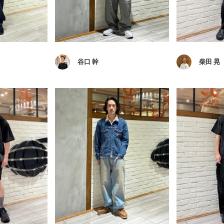
谷口 幹
柴田 晃