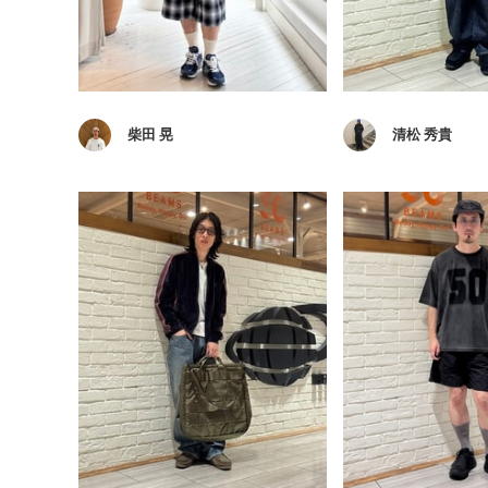
柴田 晃
清松 秀貴