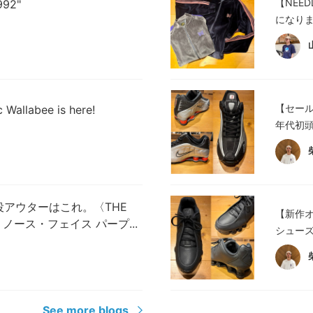
【NEE
992"
になりま
【セールオ
c Wallabee is here!
年代初頭
アウターはこれ。〈THE
【新作オ
（ザ・ノース・フェイス パープ...
シューズ
See more blogs