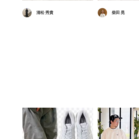
清松 秀貴
柴田 晃