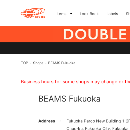
Items
Look Book
Labels
S
TOP
Shops
BEAMS Fukuoka
>
>
Business hours for some shops may change or they
BEAMS Fukuoka
Address
Fukuoka Parco New Building 1-2F,
Chuo-ku, Fukuoka City, Fukuoka 