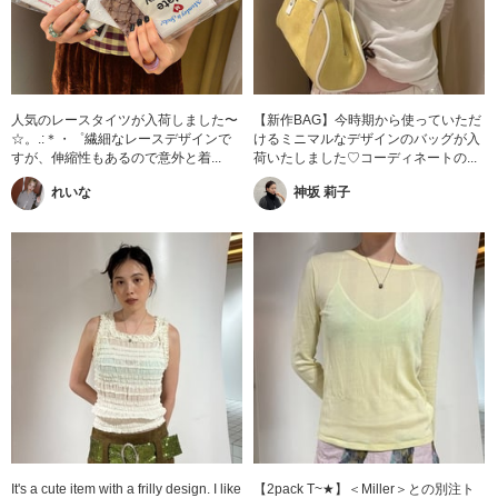
人気のレースタイツが入荷しました〜
【新作BAG】今時期から使っていただ
☆。.:＊・゜繊細なレースデザインで
けるミニマルなデザインのバッグが入
すが、伸縮性もあるので意外と着...
荷いたしました♡コーディネートの...
れいな
神坂 莉子
It's a cute item with a frilly design. I like
【2pack T~★】＜Miller＞との別注ト