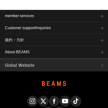
member services
Customer support/inquiries
規約・方針
About BEAMS
Global Website
Instagram
X
Facebook
YouTube
TikTok