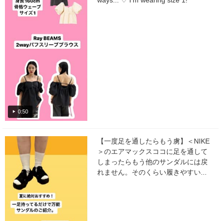
ways... ♡ I'm wearing size 1!
0:50
【一度足を通したらもう虜】＜NIKE
＞のエアマックスココに足を通して
しまったらもう他のサンダルには戻
れません。そのくらい履きやすい...