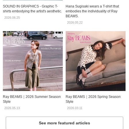
SOUND IN GRAPHICS - Graphic T-
Hana Sugisaki wears a T-shirt that
shirts embodying the artist's aesthetic.
embodies the individuality of Ray
BEAMS.
2026.06.25
2026.05.22
Ray BEAMS｜2026 Summer Season
Ray BEAMS｜2026 Spring Season
Style
Style
2026.05.13
2026.03.11
See more featured articles