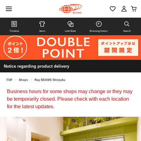
Timeline
Items
Look Book
Browsing history
Search
Notice regarding product delivery
TOP
>
Shops
>
Ray BEAMS Shinjuku
Business hours for some shops may change or they may
be temporarily closed. Please check with each location
for the latest updates.