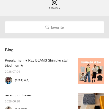
INSTAGRAM
favorite
Blog
Popular item ♥ Ray BEAMS Shinjuku staff
tried it on ★
2026.07.04
まゆちゃん
recent purchases
2026.06.30