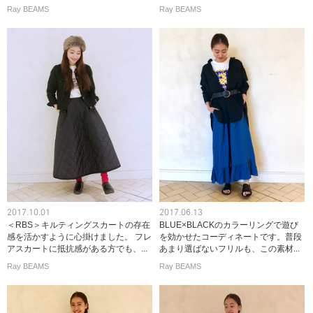
Ray BEAMS
Ray BEAMS
2017.10.01
2017.06.13
＜RBS＞キルティングスカートの存在
BLUE×BLACKのカラーリングで遊び
感を活かすように心掛けました。 フレ
を効かせたコーディネートです。普段
アスカートに抵抗感がある方でも、...
あまり選ばないフリルも、この素材...
Ray BEAMS
Ray BEAMS