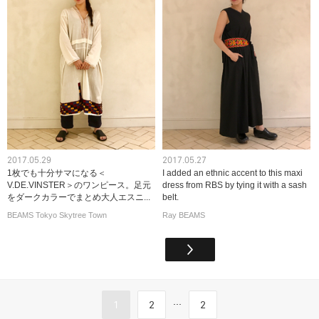
2017.05.29
2017.05.27
1枚でも十分サマになる＜
I added an ethnic accent to this maxi
V.DE.VINSTER＞のワンピース。足元
dress from RBS by tying it with a sash
をダークカラーでまとめ大人エスニ...
belt.
BEAMS Tokyo Skytree Town
Ray BEAMS
...
1
2
2