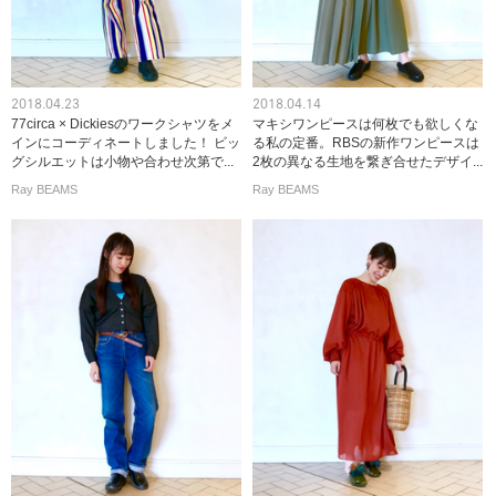
2018.04.23
2018.04.14
77circa × Dickiesのワークシャツをメ
マキシワンピースは何枚でも欲しくな
インにコーディネートしました！ ビッ
る私の定番。RBSの新作ワンピースは
グシルエットは小物や合わせ次第で...
2枚の異なる生地を繋ぎ合せたデザイ...
Ray BEAMS
Ray BEAMS