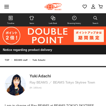
Timeline
Items
Look Book
Browsing history
Search
Notice regarding product delivery
TOP
>
BEAMS staff
>
Yuki Adachi
Yuki Adachi
Ray BEAMS
BEAMS Tokyo Skytree Town
(H: 160cm)
I am in charge of Ray BEAMS at BEAMS TOKYO SKYTREE