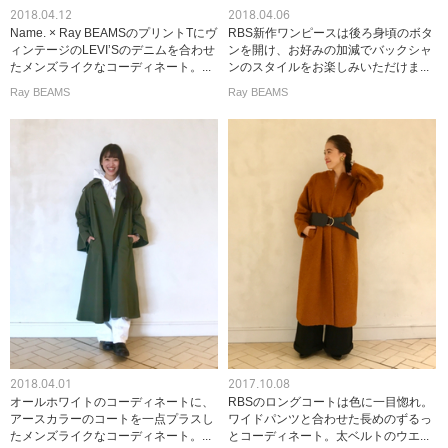
2018.04.12
2018.04.06
Name. × Ray BEAMSのプリントTにヴ
RBS新作ワンピースは後ろ身頃のボタ
ィンテージのLEVI’Sのデニムを合わせ
ンを開け、お好みの加減でバックシャ
たメンズライクなコーディネート。...
ンのスタイルをお楽しみいただけま...
Ray BEAMS
Ray BEAMS
2018.04.01
2017.10.08
オールホワイトのコーディネートに、
RBSのロングコートは色に一目惚れ。
アースカラーのコートを一点プラスし
ワイドパンツと合わせた長めのずるっ
たメンズライクなコーディネート。...
とコーディネート。太ベルトのウエ...