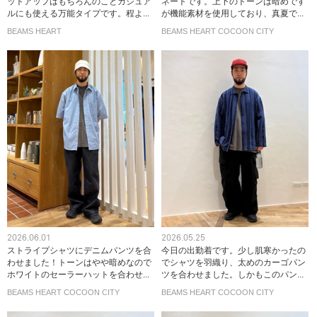
ットアップはもちろんのことカジュア
ネートです。上下のトーンは暗めです
ルにも使える万能タイプです。程よ...
が機能素材を使用しており、真夏で...
BEAMS HEART
BEAMS HEART COCOON CITY
2026.06.01
2026.05.25
ストライプシャツにデニムパンツを合
今日の出勤着です。少し肌寒かったの
わせました！トーンはやや暗めなので
でシャツを羽織り、太めのカーゴパン
ホワイトのセーラーハットを合わせ...
ツを合わせました。しかもこのパン...
BEAMS HEART COCOON CITY
BEAMS HEART COCOON CITY