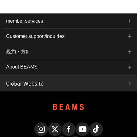
member services
Customer support/inquiries
規約・方針
About BEAMS
Global Website
Instagram
X
Facebook
YouTube
TikTok