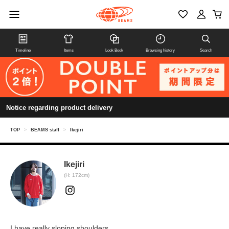
Timeline
Items
Look Book
Browsing history
Search
Notice regarding product delivery
TOP
>
BEAMS staff
>
Ikejiri
Ikejiri
(H: 172cm)
I have really sloping shoulders.