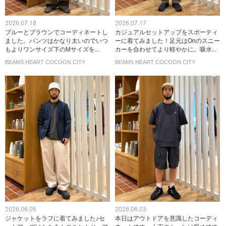
2026.07.18
2026.07.17
ブルーとブラウンでコーディネートし
カジュアルセットアップをスポーティ
ました。パンツはかなり太いのでいつ
ーに着てみました！足元はOnのスニー
もよりワンサイズ下のMサイズを...
カーを合わせてより軽やかに。吸水...
BEAMS HEART COCOON CITY
BEAMS HEART COCOON CITY
2026.06.05
2026.06.03
ジャケットをラフに着てみました♪セ
本日はアウトドアを意識したコーディ