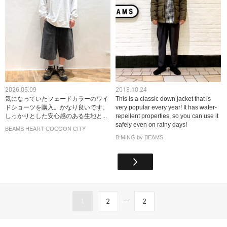
2026.05.09
2018.10.24
気になっていたフェードカラーのワイ
This is a classic down jacket that is
ドショーツを購入。かなり良いです。
very popular every year! It has water-
しっかりとした安心感のある生地と...
repellent properties, so you can use it
safely even on rainy days!
BEAMS HEART COCOON CITY
B:MING by BEAMS
...
1
2
2