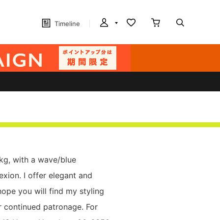
Timeline
kg, with a wave/blue
xion. I offer elegant and
 hope you will find my styling
ur continued patronage. For