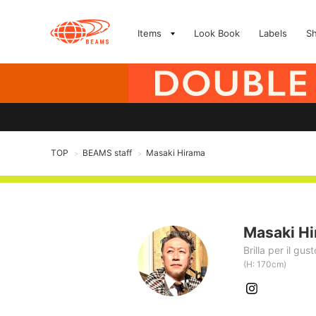
Items
Look Book
Labels
S
TOP
BEAMS staff
Masaki Hirama
>
>
Masaki H
Brilla per il gust
(H: 170cm)