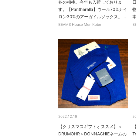
冬の相棒。今年も入荷しておりま
日
す。【Pantherella】ウール70%ナイ
ロン30%のアーガイルソックス。...
BEAMS House Men Kobe
B
2022.12.19
2
【クリスマスギフトオススメ】＜
DRUMOHR＞DONNACHIEネームの
T