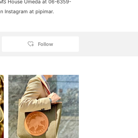
EAMS House Umeda at 06-6359-
n Instagram at pipimar.
Follow