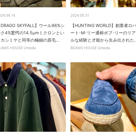
024.09.14
2024.05.31
DRAGO SKYFALL】ウール96%シ
【HUNTING WORLD】創業者ロ
ク4%驚愕の14.5μmミクロンとい
ート･M･リー通称ボブ･リーのリア
カシミヤと同等の極細の原毛...
ルな経験と才能から生み出された..
EAMS HOUSE Umeda
BEAMS HOUSE Umeda