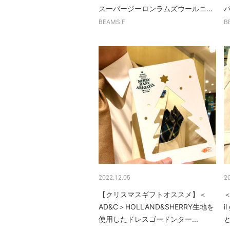
スーパージーロンラムズウールニ...
パ
BEAMS F
B
2022.12.05
2
【クリスマスギフトオススメ】＜
＜
AD&C＞HOLLAND&SHERRY生地を
i
使用したドレスゴードンター...