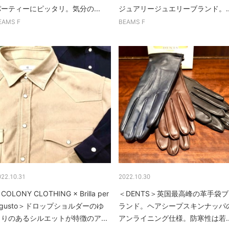
ーティーにピッタリ。気分の...
ジュアリージュエリーブランド。..
EAMS F
BEAMS F
022.10.31
2022.10.30
COLONY CLOTHING × Brilla per
＜DENTS＞英国最高峰の革手袋ブ
l gusto＞ドロップショルダーのゆ
ランド。ヘアシープスキンナッパ
とりのあるシルエットが特徴のア...
アンライニング仕様。防寒性は若..