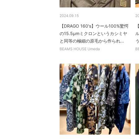
2024.09.15
2
【DRAGO 160's】ウール100%驚愕
【
の15.5μmミクロンというカシミヤ
ル
と同等の極細の原毛から作られ...
う
BEAMS HOUSE Umeda
B