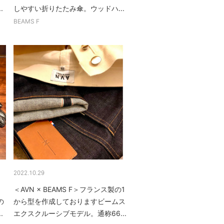
.
しやすい折りたたみ傘。ウッドハ...
BEAMS F
2022.10.29
＜AVN × BEAMS F＞フランス製の1
の
から型を作成しておりますビームス
.
エクスクルーシブモデル。通称66...