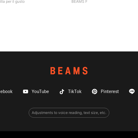
illa per il gusto
BEAMS F
cebook
YouTube
TikTok
Pinterest
Adjustments to voice reading, text size, etc.