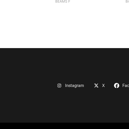
BEAMS F
Br
Instagram
X
Fa