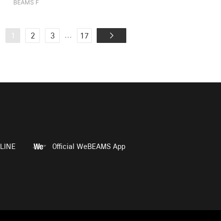
BEAMS F
...
1
2
3
17
LINE
Official WeBEAMS App