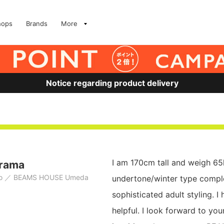
hops
Brands
More
Notice regarding product delivery
I am 170cm tall and weigh 65
irama
o
BEAMS HOUSE Umeda
undertone/winter type comple
sophisticated adult styling. I
helpful. I look forward to yo