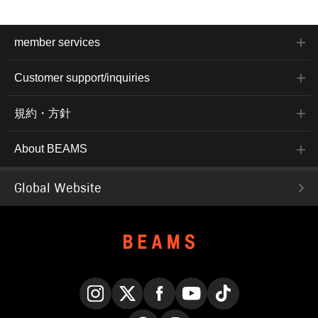
member services
Customer support/inquiries
規約・方針
About BEAMS
Global Website
Instagram
X
Facebook
YouTube
TikTok