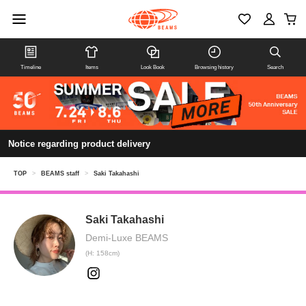
Timeline
Items
Look Book
Browsing history
Search
Notice regarding product delivery
TOP
>
BEAMS staff
>
Saki Takahashi
Saki Takahashi
Demi-Luxe BEAMS
(H: 158cm)