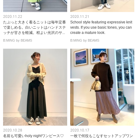
2020.11.22
2020.11.21
たぷっと大きく着るニットは毎年定番
School style featuring expressive knit
で楽しめる。白いニットはハンドステ
vests. If you use basic tones, you can
ッチが甘さを軽減。程よい光沢のサ...
create a mature look.
B:MING by BEAMS
B:MING by BEAMS
2020.10.28
2020.10.17
名前も可愛いholy nightワンピース♡
一枚で何役もこなすセットアップワン