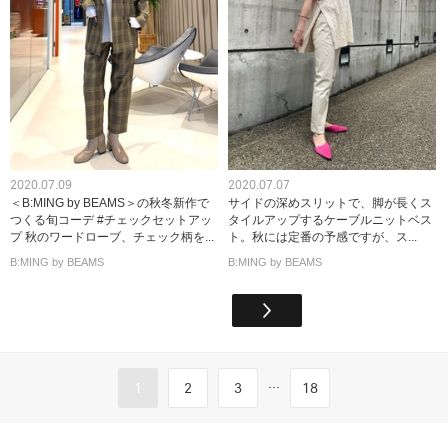
2020.07.09
2020.07.07
＜B:MING by BEAMS＞の秋冬新作で
サイドの深めスリットで、脚が長くス
つくる旬コーデ #チェックセットアッ
タイルアップするケーブルニットベス
プ 秋のワードローブ、チェック柄を...
ト。秋には定番の予感ですが、ス...
B:MING by BEAMS
B:MING by BEAMS
...
1
2
3
18