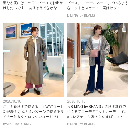
聖なる夜にはこのワンピースでお出か
ピース。 コーディネートしているよう
けしたいです！ ありそうでなかな...
なニットとスカート、実はセット...
B:MING by BEAMS
2020.10.16
2020.10.15
注目！春秋冬で使える！４WAYコート
＜B:MING by BEAMS＞の秋冬新作で
新登場！ なんと４パターンで使えるラ
つくる旬コーデ #ニットカーディガン
イナー付きタイロッケンコートです...
#フレアデニム 秋冬といえばニット...
B:MING by BEAMS
B:MING by BEAMS