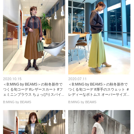
2020.10.15
2020.07.11
＜B:MING by BEAMS＞の秋冬新作で
＜B:MING by BEAMS＞の秋冬新作で
つくる旬コーデ #レザースカート #フ
つくる旬コーデ #厚手のスウェット ＃
ェミニンブラウス ちょっぴりスパイ...
レディーなボトムス オーバーサイズ...
B:MING by BEAMS
B:MING by BEAMS