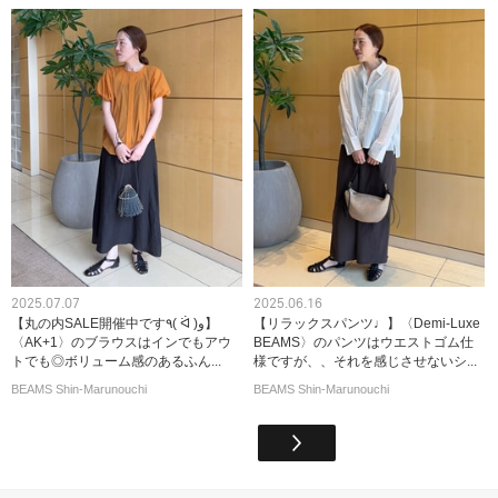
2025.07.07
2025.06.16
【丸の内SALE開催中です٩( ᐛ )و】
【リラックスパンツ♩】〈Demi-Luxe
〈AK+1〉のブラウスはインでもアウ
BEAMS〉のパンツはウエストゴム仕
トでも◎ボリューム感のあるふん...
様ですが、、それを感じさせないシ...
BEAMS Shin-Marunouchi
BEAMS Shin-Marunouchi