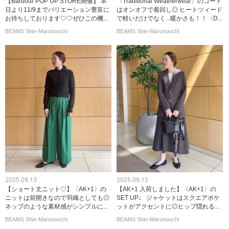
【Barbour POP UP STORE開催】 本
〈Traditional Weatherwear〉のコート
日より11/9までバリエーション豊富に
はオンオフで着回し◎ ヒートツィード
お待ちしております♡♡ぜひこの機...
で軽いだけでなく...暖かさも！！〈D...
BEAMS Shin-Marunouchi
BEAMS Shin-Marunouchi
2025.09.13
2025.09.12
【ショート丈ニット♡】〈AK+1〉の
【AK+1 入荷しました】〈AK+1〉の
ニットは前開きなので羽織としても◎
SET UP♩ ジャケットはスクエアポケ
ネップのような素材感がシンプルに...
ットがアクセントに◎ヒップ隠れる...
BEAMS Shin-Marunouchi
BEAMS Shin-Marunouchi