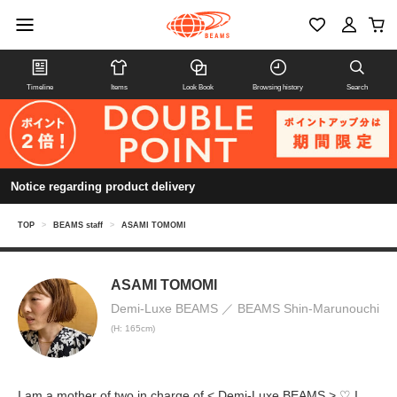
Timeline
Items
Look Book
Browsing history
Search
Notice regarding product delivery
TOP
>
BEAMS staff
>
ASAMI TOMOMI
ASAMI TOMOMI
Demi-Luxe BEAMS
BEAMS Shin-Marunouchi
(H: 165cm)
I am a mother of two in charge of < Demi-Luxe BEAMS > ♡ I