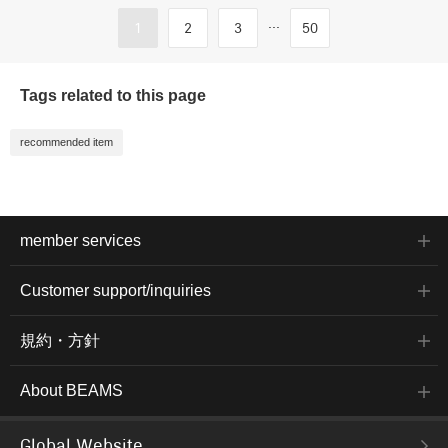
...
1
2
3
50
Tags related to this page
recommended item
member services
Customer support/inquiries
規約・方針
About BEAMS
Global Website