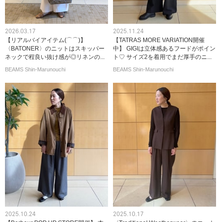
2026.03.17
2025.11.24
【リアルバイアイテム(⌒⌒)】
【TATRAS MORE VARIATION開催
〈BATONER〉のニットはスキッパー
中】 GIGIは立体感あるフードがポイン
ネックで程良い抜け感が◎リネンの...
ト♡ サイズ2を着用でまだ厚手のニ...
BEAMS Shin-Marunouchi
BEAMS Shin-Marunouchi
2025.10.24
2025.10.17