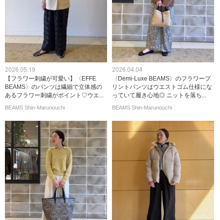
2026.05.19
2026.04.04
【フラワー刺繍が可愛い】〈EFFE
〈Demi-Luxe BEAMS〉のフラワープ
BEAMS〉のパンツは繊細で立体感の
リントパンツはウエストゴム仕様にな
あるフラワー刺繍がポイント♡ウエ...
っていて履き心地◎ ニットを落ち...
BEAMS Shin-Marunouchi
BEAMS Shin-Marunouchi