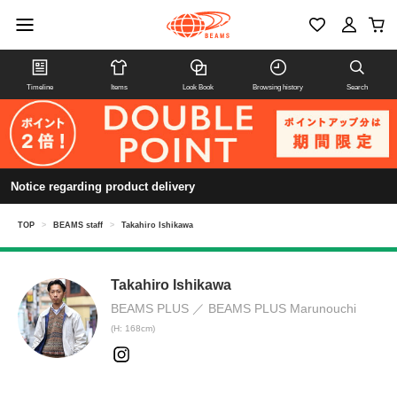
Timeline
Items
Look Book
Browsing history
Search
Notice regarding product delivery
TOP
>
BEAMS staff
>
Takahiro Ishikawa
Takahiro Ishikawa
BEAMS PLUS
BEAMS PLUS Marunouchi
(H: 168cm)