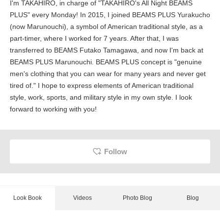
I'm TAKAHIRO, in charge of "TAKAHIRO's All Night BEAMS
PLUS" every Monday! In 2015, I joined BEAMS PLUS Yurakucho
(now Marunouchi), a symbol of American traditional style, as a
part-timer, where I worked for 7 years. After that, I was
transferred to BEAMS Futako Tamagawa, and now I'm back at
BEAMS PLUS Marunouchi. BEAMS PLUS concept is "genuine
men's clothing that you can wear for many years and never get
tired of." I hope to express elements of American traditional
style, work, sports, and military style in my own style. I look
forward to working with you!
Follow
Look Book
Videos
Photo Blog
Blog