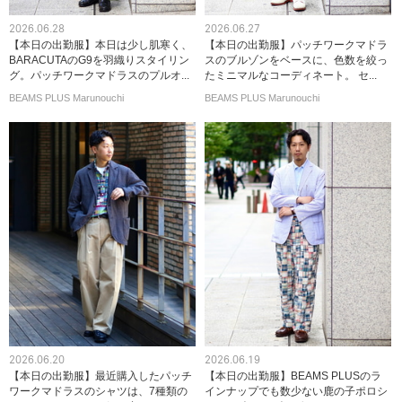
2026.06.28
2026.06.27
【本日の出勤服】本日は少し肌寒く、
【本日の出勤服】パッチワークマドラ
BARACUTAのG9を羽織りスタイリン
スのブルゾンをベースに、色数を絞っ
グ。パッチワークマドラスのプルオ...
たミニマルなコーディネート。 セ...
BEAMS PLUS Marunouchi
BEAMS PLUS Marunouchi
2026.06.20
2026.06.19
【本日の出勤服】最近購入したパッチ
【本日の出勤服】BEAMS PLUSのラ
ワークマドラスのシャツは、7種類の
インナップでも数少ない鹿の子ポロシ