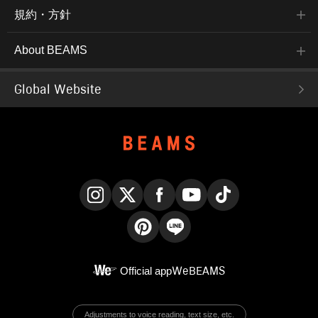
規約・方針
About BEAMS
Global Website
Instagram
X
Facebook
YouTube
TikTok
Pinterest
LINE
Official app
WeBEAMS
Adjustments to voice reading, text size, etc.