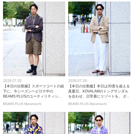
2026.07.30
2026.07.29
【本日の出勤服】スポーツコートの組
【本日の出勤服】本日は30度を超える
下に、今シーズンヘビロテ中の
真夏日。KOVALAMのトングサンダル
BEAMS PLUSのユーティリティシ...
を合わせ、日常着にリゾートを。 ざ...
BEAMS PLUS Marunouchi
BEAMS PLUS Marunouchi