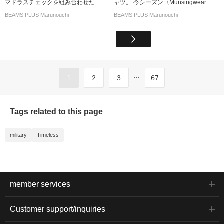
マドラスチェックを組み合わせた...
ャツ。 今シーズン〈Munsingwear...
BEAMS PLUS Marunouchi
BEAMS PLUS Marunouchi
...
1
2
3
67
Tags related to this page
military
Timeless
member services
Customer support/inquiries