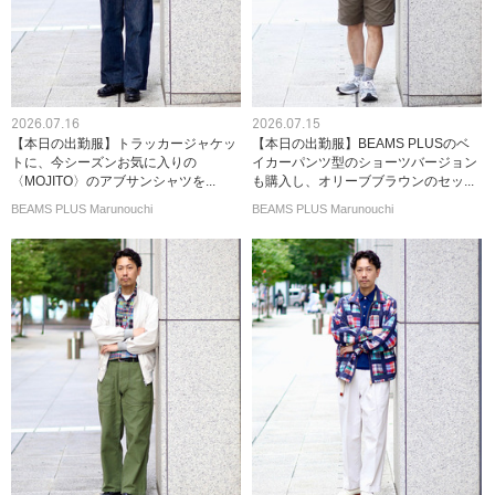
2026.07.16
2026.07.15
【本日の出勤服】トラッカージャケッ
【本日の出勤服】BEAMS PLUSのベ
トに、今シーズンお気に入りの
イカーパンツ型のショーツバージョン
〈MOJITO〉のアブサンシャツを...
も購入し、オリーブブラウンのセッ...
BEAMS PLUS Marunouchi
BEAMS PLUS Marunouchi