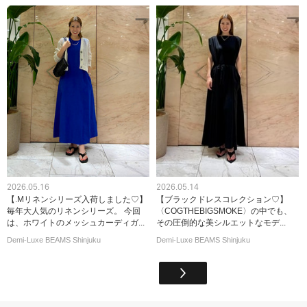
2026.05.16
2026.05.14
【.Mリネンシリーズ入荷しました♡】
【ブラックドレスコレクション♡】
毎年大人気のリネンシリーズ。 今回
〈COGTHEBIGSMOKE〉の中でも、
は、ホワイトのメッシュカーディガ...
その圧倒的な美シルエットなモデ...
Demi-Luxe BEAMS Shinjuku
Demi-Luxe BEAMS Shinjuku