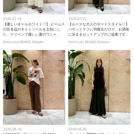
2026.07.16
2026.07.02
【優しいオールホワイト♡】 ビームス
【ルーズな大人のモードスタイル♡】
の百名品のキャミソールを主役にし
バサッとラフに羽織るだけで、お洒落
た、クリーンで優しい夏のワント...
に決まるセットアップのご提案です...
Demi-Luxe BEAMS Shinjuku
Demi-Luxe BEAMS Shinjuku
2026.06.18
2026.06.05