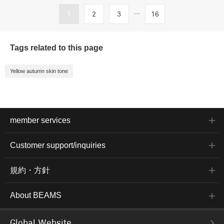
...
1
2
3
16
Tags related to this page
Yellow autumn skin tone
member services
Customer support/inquiries
規約・方針
About BEAMS
Global Website