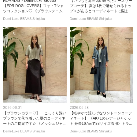
NOMADIS × Demi-Luxe BEAMS
【いつもと雰囲気の違ったノースリー
【FOR DOG LOVERS】フォトTシャ
ブコーデ】 夏は1枚で魅せられるトッ
ツコレクション♡ 《ブラウンデニム...
プスがあるとコーディネートに悩ま...
Demi-Luxe BEAMS Shinjuku
Demi-Luxe BEAMS Shinjuku
2026.06.01
2026.05.28
【ブラウンカラー♡】 こっくり深い
【軽やかで涼しげなワントーンコーデ
ブラウンで落ち着いた夏のコーディネ
ィネート】 《AK+1のシアージャケッ
ートのご提案です☆ 《メッシュジャ...
ト:身長167㎝で38サイズ着用》トラ...
Demi-Luxe BEAMS Shinjuku
Demi-Luxe BEAMS Shinjuku