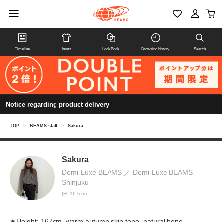
Timeline
Items
Look Book
Browsing history
Search
Notice regarding product delivery
TOP
>
BEAMS staff
>
Sakura
Sakura
Demi-Luxe BEAMS
Demi-Luxe BEAMS
Shinjuku
(H: 167cm)
★Height: 167cm, warm autumn skin tone, natural bone