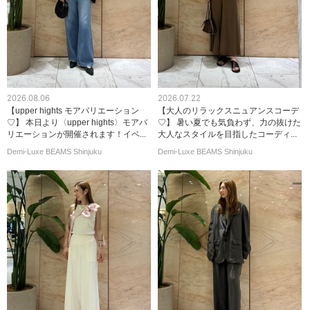
2026.08.06
2026.07.22
【upper hights モアバリエーション
【大人のリラックスニュアンスコーデ
♡】 本日より〈upper hights〉モアバ
♡】 暑い夏でも気負わず、力の抜けた
リエーションが開催されます！イベ...
大人なスタイルを目指したコーディ...
Demi-Luxe BEAMS Shinjuku
Demi-Luxe BEAMS Shinjuku