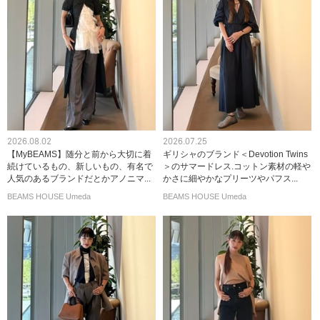
2026.08.02
2026.07.25
【MyBEAMS】随分と前から大切に着
ギリシャのブランド＜Devotion Twins
続けているもの、新しいもの、有名で
＞のサマードレス.コットン素材の軽や
人気のあるブランドだとかアノニマ...
かさに細やかなプリーツやパフス...
BEAMS HOUSE Umeda
BEAMS HOUSE Umeda