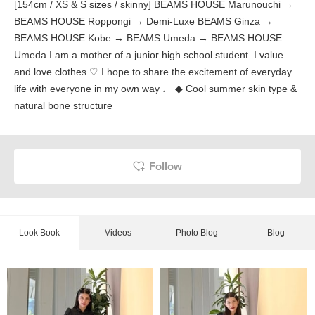
[154cm / XS & S sizes / skinny] BEAMS HOUSE Marunouchi →
BEAMS HOUSE Roppongi → Demi-Luxe BEAMS Ginza →
BEAMS HOUSE Kobe → BEAMS Umeda → BEAMS HOUSE
Umeda I am a mother of a junior high school student. I value
and love clothes ♡ I hope to share the excitement of everyday
life with everyone in my own way ♩ ◆ Cool summer skin type &
natural bone structure
Follow
Look Book
Videos
Photo Blog
Blog