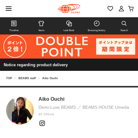
Timeline
Items
Look Book
Browsing history
Search
Notice regarding product delivery
TOP
>
BEAMS staff
>
Aiko Ouchi
Aiko Ouchi
Demi-Luxe BEAMS
BEAMS HOUSE Umeda
(H: 154cm)