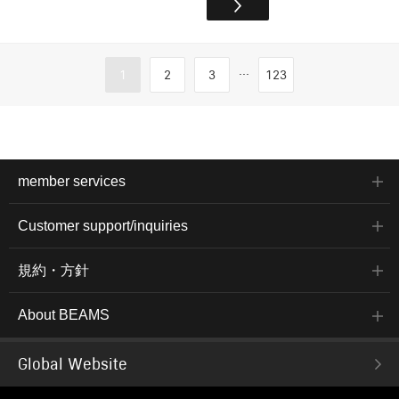
...
1
2
3
123
member services
Customer support/inquiries
規約・方針
About BEAMS
Global Website