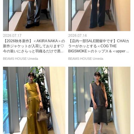
2026.07.17
2026.07.14
【2026秋冬新作】＜AKIRA NAKA＞の
【店内一部SALE開催中です】CHAIカ
新作ジャケットが入荷しております♡
ラーがホッとする＜COG THE
今の装いにさらっと羽織るだけで洒...
BIGSMOKE＞のトップス＆＜upper ...
BEAMS HOUSE Umeda
BEAMS HOUSE Umeda