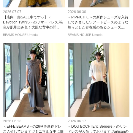
2026.07.07
2026.06.30
【店内一部SALE中です♡】＜
＜PIPPICHIC＞の新作シューズが入荷
Devotion TWINS＞のサマードレス.褐
してきました♡アートピースのような
色が肌馴染み良く大胆な背中の開...
煌々とした存在感のあるシューズ....
BEAMS HOUSE Umeda
BEAMS HOUSE Umeda
2026.06.28
2026.06.17
＜EFFE BEAMS＞の26秋冬新作ドレ
＜DOU BOCHI Eric Bergere＞のサン
ス入荷しています♡ミニマルな中に細
ドレスが入荷しております♡artisanの