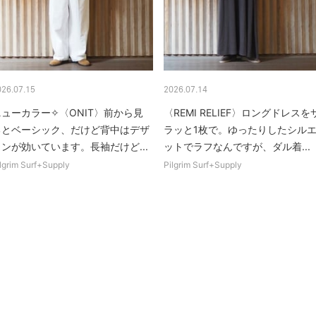
026.07.15
2026.07.14
ューカラー✧︎〈ONIT〉前から見
〈REMI RELIEF〉ロングドレスを
るとベーシック、だけど背中はデザ
ラッと1枚で。ゆったりしたシル
インが効いています。長袖だけど...
ットでラフなんですが、ダル着...
lgrim Surf+Supply
Pilgrim Surf+Supply