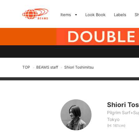
Items
Look Book
Labels
S
TOP
BEAMS staff
Shiori Toshimitsu
>
>
Shiori To
Pilgrim Surf+Su
Tokyo
(H: 161cm)