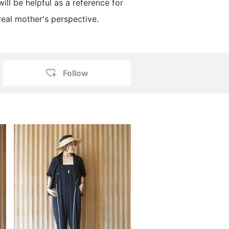
 will be helpful as a reference for
eal mother's perspective.
Follow