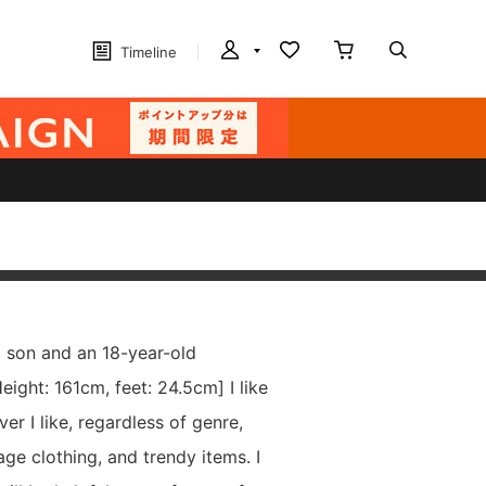
Timeline
d son and an 18-year-old
Height: 161cm, feet: 24.5cm] I like
er I like, regardless of genre,
age clothing, and trendy items. I