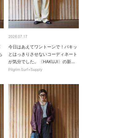
2026.07.17
薄
今日はあえてワントーンで！パキッ
ち
とはっきりさせないコーディネート
が気分でした。〈HAKUJI〉の新...
Pilgrim Surf+Supply