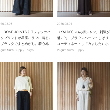
026.08.05
2026.08.04
 LOOSE JOINTS 〉Tシャツのバ
〈KALDO〉の花柄シャツ。刺繍が
ックプリントが星座♩ラフに着るに
魅力的。ブラウンベージュしばり
もブラックでまとめがち。着心地...
コーディネートしてみました♩小..
lgrim Surf+Supply Tokyo
Pilgrim Surf+Supply