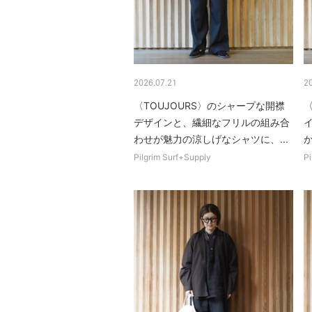
2026.07.21
2
〈TOUJOURS〉のシャープな開襟
デザインと、繊細なフリルの組み合
わせが魅力の涼しげなシャツに、...
か
Pilgrim Surf+Supply
Pi