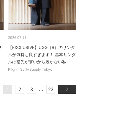
2026.07.11
サ
【EXCLUSIVE】UGG（R）のサンダ
エ
ルが気持ち良すぎます！ 基本サンダ
ルは指先が寒いから履かない私...
Pilgrim Surf+Supply Tokyo
...
1
2
3
23