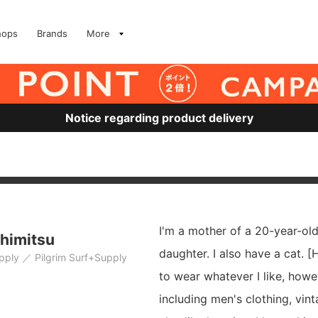
hops
Brands
More
Notice regarding product delivery
I'm a mother of a 20-year-ol
shimitsu
daughter. I also have a cat. [
pply
Pilgrim Surf+Supply
to wear whatever I like, howev
including men's clothing, vint