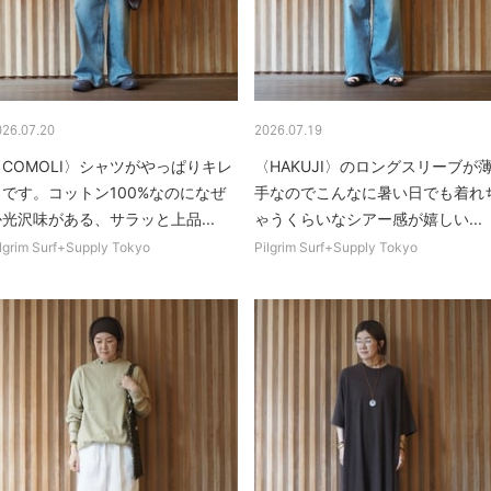
026.07.20
2026.07.19
〈COMOLI〉シャツがやっぱりキレ
〈HAKUJI〉のロングスリーブが
イです。コットン100%なのになぜ
手なのでこんなに暑い日でも着れ
光沢味がある、サラッと上品...
ゃうくらいなシアー感が嬉しい...
lgrim Surf+Supply Tokyo
Pilgrim Surf+Supply Tokyo