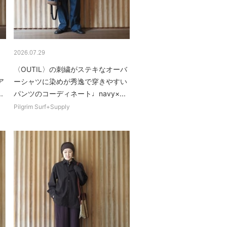
2026.07.29
〈OUTIL〉の刺繍がステキなオーバ
ア
ーシャツに染めが秀逸で穿きやすい
.
パンツのコーディネート♩navy×...
Pilgrim Surf+Supply