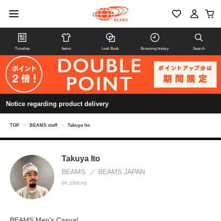
Timeline
Items
Look Book
Browsing history
Search
Notice regarding product delivery
TOP
>
BEAMS staff
>
Takuya Ito
Takuya Ito
BEAMS
BEAMS JAPAN
(H: 160cm)
BEAMS Men's Casual