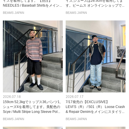
イズを着用してます。 【別注】
イズ,シューズは26.5cmを着用してま
NEEDLES / Baseball Shirtsをメイン...
す。ビームス オンラインショップで...
BEAMS JAPAN
BEAMS JAPAN
2026.07.18
2026.07.17
159cm 52,3kgでトップス36,パンツ1,
7/17発売の【EXCLUSIVE】
シューズ4を着用してます。美配色の
LEVI’S（R） / 501（R） Loose Crash
Scye / Multi Stripe Long Sleeve Pol...
& Repair Denimをメインにスタイリ...
BEAMS JAPAN
BEAMS JAPAN