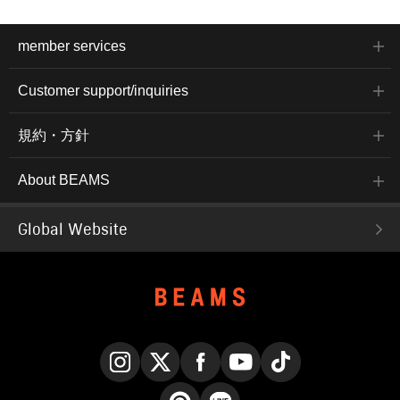
member services
Customer support/inquiries
規約・方針
About BEAMS
Global Website
Instagram
X
Facebook
YouTube
TikTok