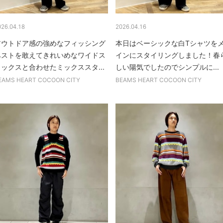
026.04.18
2026.04.16
アウトドア感の強めなフィッシング
本日はベーシックな白Tシャツを
ベストを敢えてきれいめなワイドス
インにスタイリングしました！春
ラックスと合わせたミックススタ...
しい陽気でしたのでシンプルに...
EAMS HEART COCOON CITY
BEAMS HEART COCOON CITY