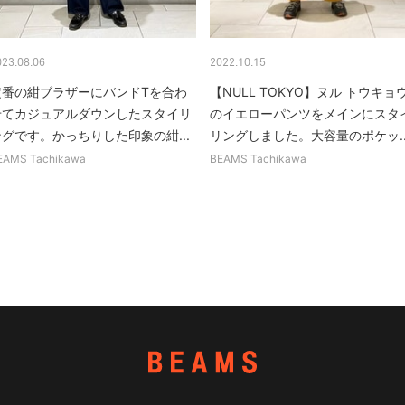
023.08.06
2022.10.15
定番の紺ブラザーにバンドTを合わ
【NULL TOKYO】ヌル トウキョ
せてカジュアルダウンしたスタイリ
のイエローパンツをメインにスタ
ングです。かっちりした印象の紺...
リングしました。大容量のポケッ..
EAMS Tachikawa
BEAMS Tachikawa