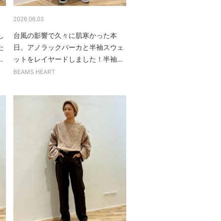
2026.06.03
し
台風の影響で久々に肌寒かった本
た
日。アノラックパーカと半袖スウェ
.
ットをレイヤードしました！半袖...
BEAMS HEART