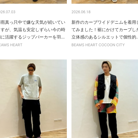
026.07.03
2026.06.18
梅雨真っ只中で嫌な天気が続いてい
新作のカーブワイドデニムを着用
ますが、気温も安定しずらい今の時
てみました！裾にかけてカーブし
期に活躍するジップパーカーを羽...
立体感のあるシルエットで個性的..
EAMS HEART
BEAMS HEART COCOON CITY