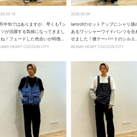
026.05.19
2026.05.04
5月中旬ではありますが、早くもTシ
lamrofのセットアップにシャリ感
ャツが活躍する気候になってきまし
あるワッシャーワイドパンツを合
たね！フェードした色合いが特徴...
せました！微テーパードのシルエ..
EAMS HEART COCOON CITY
BEAMS HEART COCOON CITY