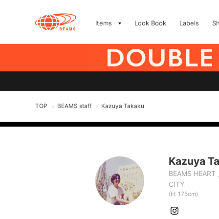
Items
Look Book
Labels
S
TOP
BEAMS staff
Kazuya Takaku
>
>
Kazuya T
BEAMS HEART
CITY
(H: 175cm)