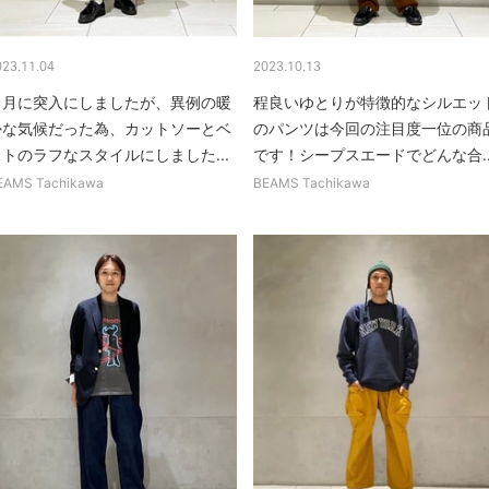
023.11.04
2023.10.13
11月に突入にしましたが、異例の暖
程良いゆとりが特徴的なシルエッ
かな気候だった為、カットソーとベ
のパンツは今回の注目度一位の商
ストのラフなスタイルにしました...
です！シープスエードでどんな合..
EAMS Tachikawa
BEAMS Tachikawa