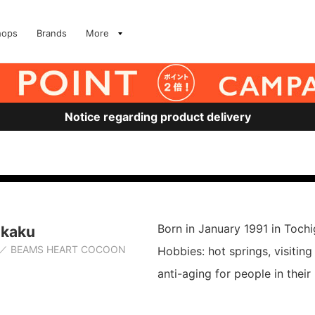
hops
Brands
More
Notice regarding product delivery
Born in January 1991 in Tochig
akaku
BEAMS HEART COCOON
Hobbies: hot springs, visiting
anti-aging for people in their