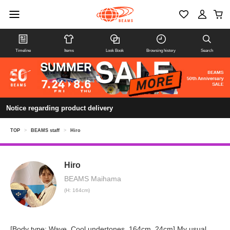
Timeline
Items
Look Book
Browsing history
Search
Notice regarding product delivery
TOP
>
BEAMS staff
>
Hiro
Hiro
BEAMS Maihama
(H: 164cm)
[Body type: Wave, Cool undertones, 164cm, 24cm] My usual