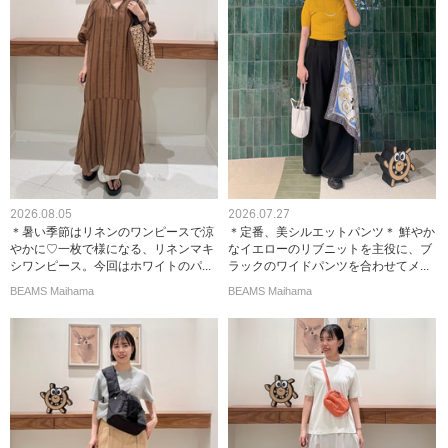
2026.08.05
2026.07.27
＊暑い季節はリネンのワンピースで涼
＊定番、美シルエットパンツ＊ 鮮やか
やかに♡一枚で様になる、リネンマキ
なイエローのリブニットを主役に、ブ
シワンピース。今回はホワイトのパ...
ラックのワイドパンツを合わせてメ...
BEAMS Maihama
BEAMS Maihama