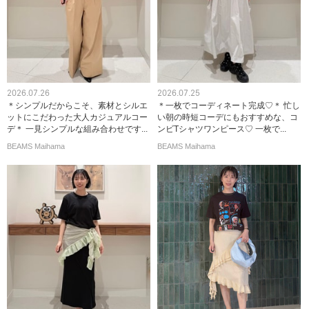
2026.07.26
2026.07.25
＊シンプルだからこそ、素材とシルエ
＊一枚でコーディネート完成♡＊ 忙し
ットにこだわった大人カジュアルコー
い朝の時短コーデにもおすすめな、コ
デ＊ 一見シンプルな組み合わせです...
ンビTシャツワンピース♡ 一枚で...
BEAMS Maihama
BEAMS Maihama