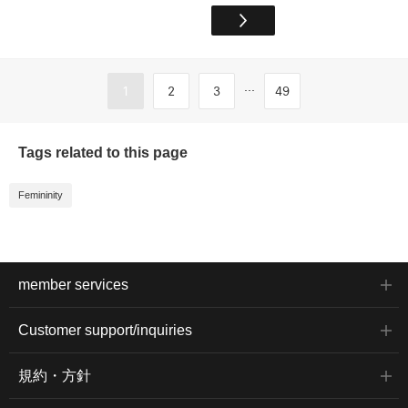
...
1
2
3
49
Tags related to this page
Femininity
member services
Customer support/inquiries
規約・方針