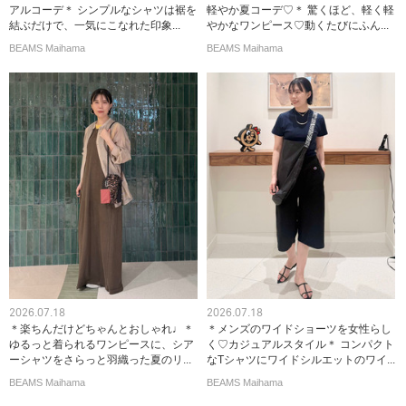
アルコーデ＊ シンプルなシャツは裾を
軽やか夏コーデ♡＊ 驚くほど、軽く軽
結ぶだけで、一気にこなれた印象...
やかなワンピース♡動くたびにふん...
BEAMS Maihama
BEAMS Maihama
2026.07.18
2026.07.18
＊楽ちんだけどちゃんとおしゃれ♩＊
＊メンズのワイドショーツを女性らし
ゆるっと着られるワンピースに、シア
く♡カジュアルスタイル＊ コンパクト
ーシャツをさらっと羽織った夏のリ...
なTシャツにワイドシルエットのワイ...
BEAMS Maihama
BEAMS Maihama