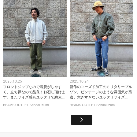
2025.10.25
2025.10.24
フロントジップなので着脱がしやす
新作のユーズド加工のミリタリーブル
く、立ち襟なので品良くお召し頂けま
ゾン。ビンテージのような雰囲気が秀
す。またサイズ感もユッタリで綿素...
逸。大きすぎないユッタリサイズ...
BEAMS OUTLET Sendai Izumi
BEAMS OUTLET Sendai Izumi