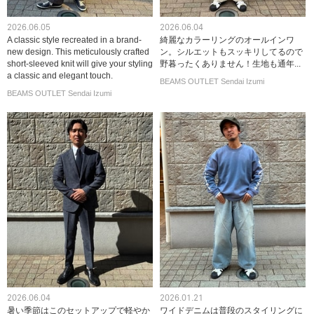
2026.06.05
2026.06.04
A classic style recreated in a brand-
綺麗なカラーリングのオールインワ
new design. This meticulously crafted
ン。シルエットもスッキリしてるので
short-sleeved knit will give your styling
野暮ったくありません！生地も通年...
a classic and elegant touch.
BEAMS OUTLET Sendai Izumi
BEAMS OUTLET Sendai Izumi
2026.06.04
2026.01.21
暑い季節はこのセットアップで軽やか
ワイドデニムは普段のスタイリングに