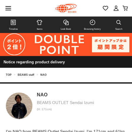
Timeline
Items
Look Book
Browsing history
Search
Notice regarding product delivery
TOP
>
BEAMS staff
>
NAO
NAO
BEAMS OUTLET Sendai Izumi
(H: 171cm)
I'm NAO from BEAMS Outlet Sendai Izumi. I'm 171cm and 61kg.