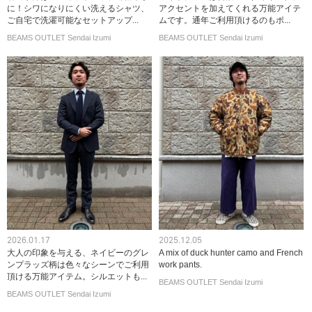
に！シワになりにくい洗えるシャツ、
アクセントを加えてくれる万能アイテ
ご自宅で洗濯可能なセットアップ...
ムです。通年ご利用頂けるのもポ...
BEAMS OUTLET Sendai Izumi
BEAMS OUTLET Sendai Izumi
2026.01.17
2025.12.05
大人の印象を与える、ネイビーのグレ
A mix of duck hunter camo and French
ンプラッズ柄は色々なシーンでご利用
work pants.
頂ける万能アイテム。シルエットも...
BEAMS OUTLET Sendai Izumi
BEAMS OUTLET Sendai Izumi