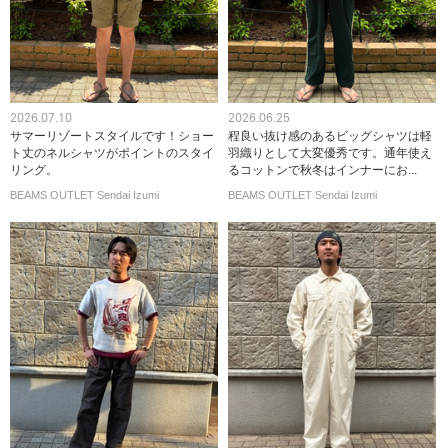
2026.07.10
2026.06.25
サマーリゾートスタイルです！ショー
程良い抜け感のあるビッグシャツは軽
ト丈のネルシャツがポイントのスタイ
羽織りとして大変優秀です。通年使え
リング。
るコットンで秋冬はインナーにお...
BEAMS OUTLET Sendai Izumi
BEAMS OUTLET Sendai Izumi