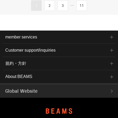
...
1
2
3
11
member services
Customer support/inquiries
規約・方針
About BEAMS
Global Website