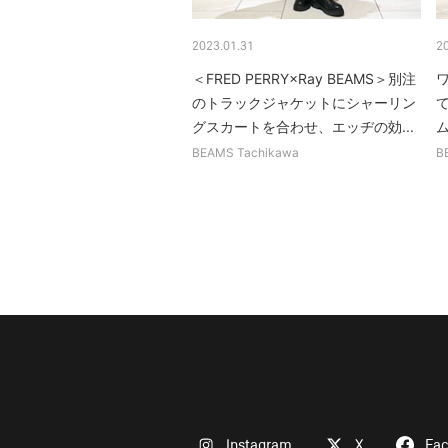
2023.01.31
2
＜FRED PERRY×Ray BEAMS＞別注
のトラックジャケットにシャーリン
グスカートを合わせ、エッヂの効...
ム
BEAMS Tachikawa
B
Instagram
X
Fa