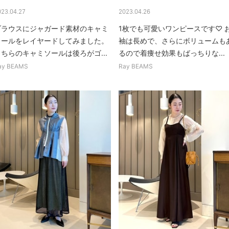
023.04.27
2023.04.26
ブラウスにジャガード素材のキャミ
1枚でも可愛いワンピースです♡ 
ソールをレイヤードしてみました。
袖は長めで、さらにボリュームも
こちらのキャミソールは後ろがゴ...
るので着痩せ効果もばっちりな...
ay BEAMS
Ray BEAMS