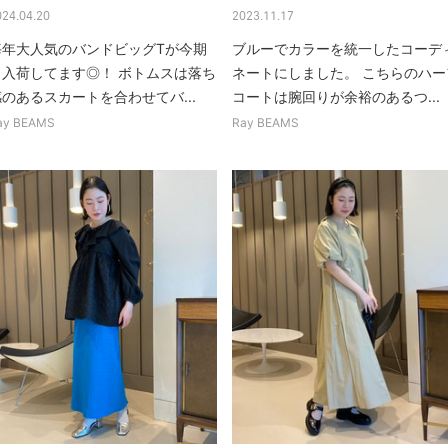
024.04.20
2023.11.17
毎年大人気のバンドビッグTが今期
ブルーでカラーを統一したコーデ
も入荷してます◎！ ボトムスは落ち
ネートにしました。 こちらのハー
のあるスカートを合わせてバ...
コートは腕回りが余裕のあるつ...
ay BEAMS
Ray BEAMS