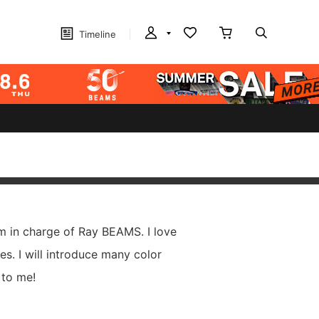
Timeline
m in charge of Ray BEAMS. I love
es. I will introduce many color
 to me!