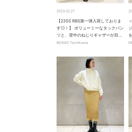
2023.02.27
2
【23SS RBS第一弾入荷しておりま
＜
す◎！】 ボリューミーなタックパン
ツと、背中のねじりギャザーが目...
BEAMS Tachikawa
B