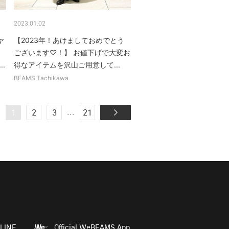
2023.01.02
ヤ
【2023年！あけましておめでとう
ございます♡！】 お値下げで大変お
.
得なアイテムを沢山ご用意して...
BEAMS Tachikawa
...
1
2
3
21
LINE
Official WeBEAMS App