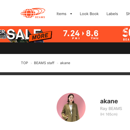
Items
Look Book
Labels
S
TOP
BEAMS staff
akane
>
>
akane
Ray BEAMS
(H: 165cm)