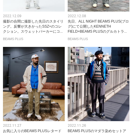
2022.12.09
2022.12.08
撮影の合間に撮影した先日のスタイリ
先日、ALL NIGHT BEAMS PLUS(ブロ
ング。反響が大きかったSSZ+のコレ
グ)にて公開したKENNETH
クション。スウェットパーカーにコ...
FIELD×BEAMS PLUSのグルカトラ...
BEAMS PLUS
BEAMS PLUS
2022.11.27
2022.11.26
お気に入りのBEAMS PLUSレタード
BEAMS PLUSのマダラ染めセットア