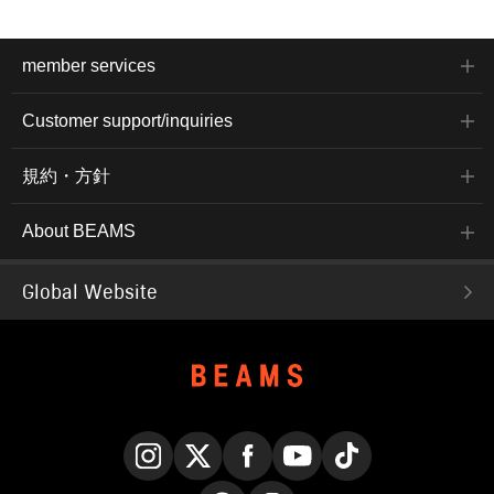
member services
Customer support/inquiries
規約・方針
About BEAMS
Global Website
Instagram
X
Facebook
YouTube
TikTok