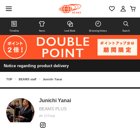
Timeline
Items
Look Book
Browsing history
Search
Notice regarding product delivery
TOP
>
BEAMS staff
>
Junichi Yanai
Junichi Yanai
BEAMS PLUS
(H: 177cm)