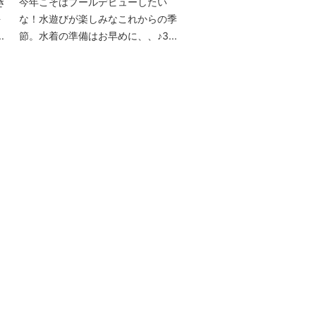
き
今年こそはプールデビューしたい
平
な！水遊びが楽しみなこれからの季
.
節。水着の準備はお早めに、、♪3...