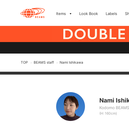
Items
Look Book
Labels
S
TOP
BEAMS staff
Nami Ishikawa
>
>
Nami Ishi
Kodomo BEAM
(H: 160cm)