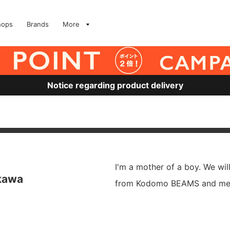
hops
Brands
More
Notice regarding product delivery
I'm a mother of a boy. We wi
kawa
from Kodomo BEAMS and mer
S