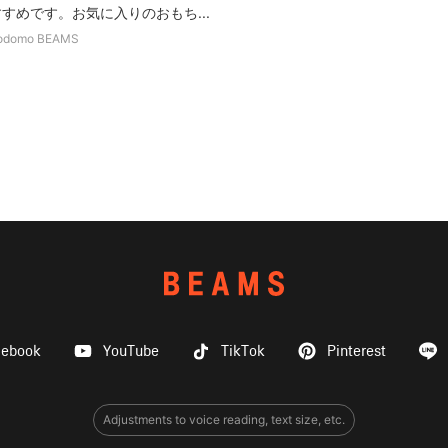
すすめです。お気に入りのおもち...
odomo BEAMS
cebook
YouTube
TikTok
Pinterest
Adjustments to voice reading, text size, etc.