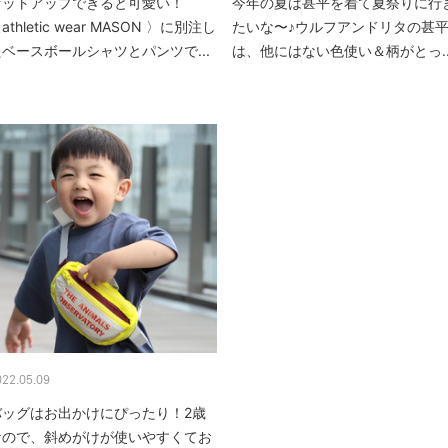
セットアップできると可愛い！
今年の夏は甚平を着て夏祭りに行
athletic wear MASON 〉に別注し
たいな〜♪ウルフアンドリタの甚
たベースボールシャツとパンツで...
は、他にはない色使い＆柄がとっ..
022.05.09
バッグはお出かけにぴったり！2歳
なので、斜めがけが使いやすくてお