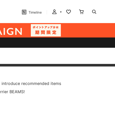
Timeline
ll introduce recommended items
rier BEAMS!