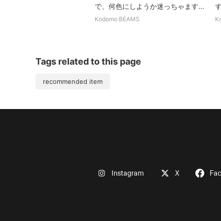
で、何色にしようか迷っちゃます...
Kodomo BEAMS
K
Tags related to this page
recommended item
Instagram
X
Fa