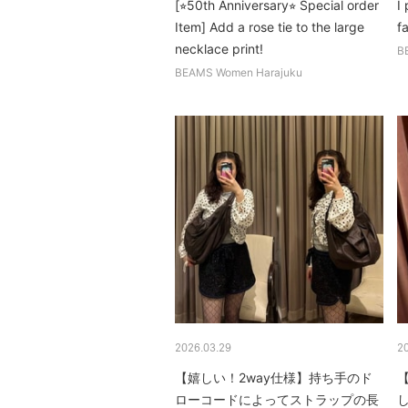
[⭐︎50th Anniversary⭐︎ Special order
I
Item] Add a rose tie to the large
f
necklace print!
B
BEAMS Women Harajuku
2026.03.29
2
【嬉しい！2way仕様】持ち手のド
ローコードによってストラップの長