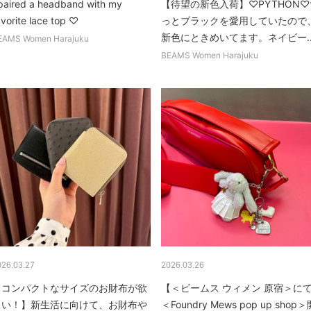
 paired a headband with my
【待望の新色入荷】♡PYTHON♡
avorite lace top ♡
っとブラックを愛用していたので
新色にときめいてます。ネイビー..
EAMS Women Harajuku
BEAMS Women Harajuku
026.03.27
2026.03.26
【コンパクトなサイズのお財布が欲
【＜ビームス ウィメン 原宿＞に
しい！】新生活に向けて、お財布や
＜Foundry Mews pop up shop＞