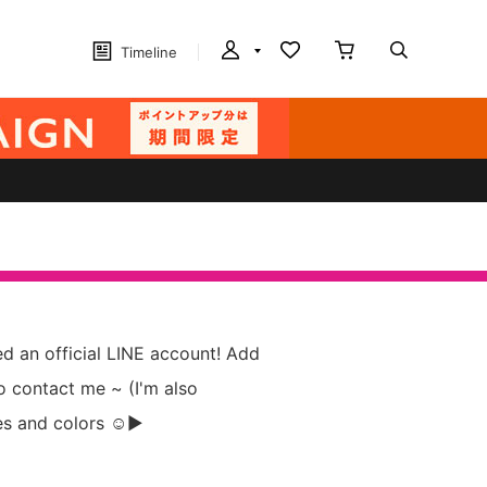
Timeline
 an official LINE account! Add
to contact me ~ (I'm also
es and colors ☺︎▶︎