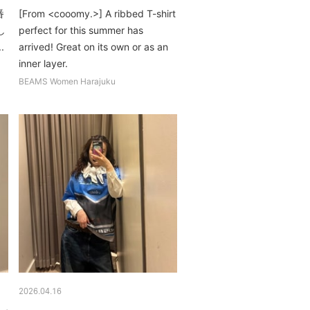
番
[From <cooomy.>] A ribbed T-shirt
し
perfect for this summer has
.
arrived! Great on its own or as an
inner layer.
BEAMS Women Harajuku
2026.04.16