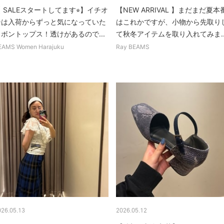
 SALEスタートしてます⭐︎】イチオ
【NEW ARRIVAL 】まだまだ夏本
シは入荷からずっと気になっていた
はこれかですが、小物から先取り
リボントップス！透けがあるので...
て秋冬アイテムを取り入れてみま..
EAMS Women Harajuku
Ray BEAMS
026.05.13
2026.05.12