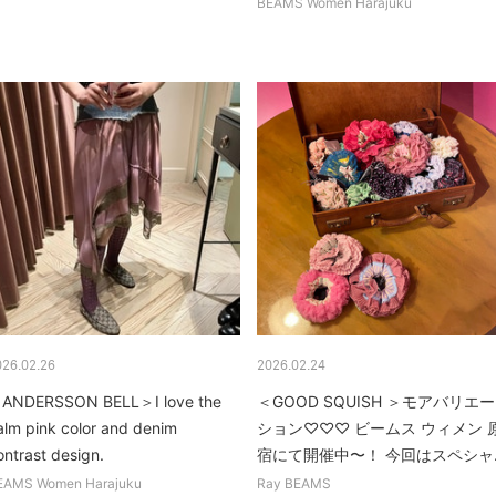
BEAMS Women Harajuku
026.02.26
2026.02.24
ANDERSSON BELL＞I love the
＜GOOD SQUISH ＞モアバリエー
alm pink color and denim
ション♡♡♡ ビームス ウィメン 
ontrast design.
宿にて開催中〜！ 今回はスペシャ..
EAMS Women Harajuku
Ray BEAMS