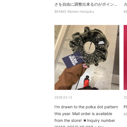
さを自由に調整出来るのがポイン...
カ
BEAMS Women Harajuku
B
2026.03.13
2
I'm drawn to the polka dot pattern
P
this year. Mail order is available
B
from the store! ★Inquiry number