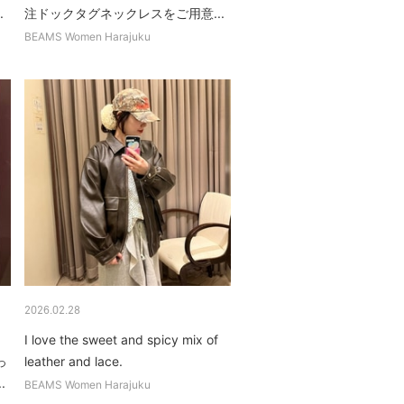
.
注ドックタグネックレスをご用意...
BEAMS Women Harajuku
2026.02.28
I love the sweet and spicy mix of
っ
leather and lace.
.
BEAMS Women Harajuku