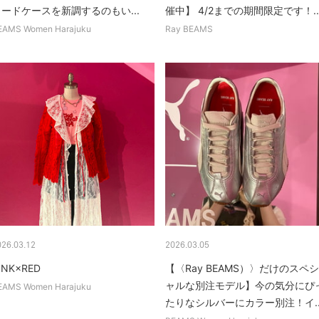
ードケースを新調するのもい...
催中】 4/2までの期間限定です！..
EAMS Women Harajuku
Ray BEAMS
026.03.12
2026.03.05
INK×RED
【〈Ray BEAMS）〉だけのスペシ
ャルな別注モデル】今の気分にぴ
EAMS Women Harajuku
たりなシルバーにカラー別注！イ..