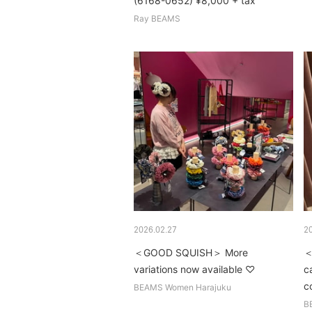
(6168-0652) ¥8,000 + tax
Ray BEAMS
2026.02.27
2
＜GOOD SQUISH＞ More
＜
variations now available ♡
c
c
BEAMS Women Harajuku
B