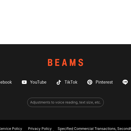
cebook
YouTube
TikTok
Pinterest
Adjustments to voice reading, text size, etc.
ervice Policy
Privacy Policy
Specified Commercial Transactions, Secondh