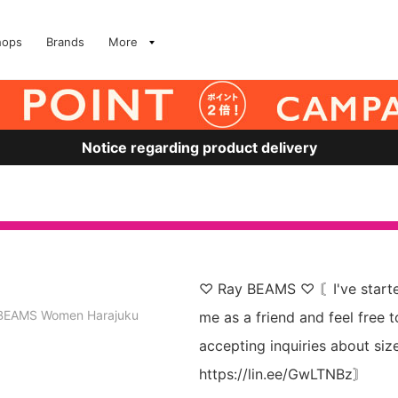
hops
Brands
More
Notice regarding product delivery
♡ Ray BEAMS ♡ 〘I've started
BEAMS Women Harajuku
me as a friend and feel free 
accepting inquiries about siz
https://lin.ee/GwLTNBz〙