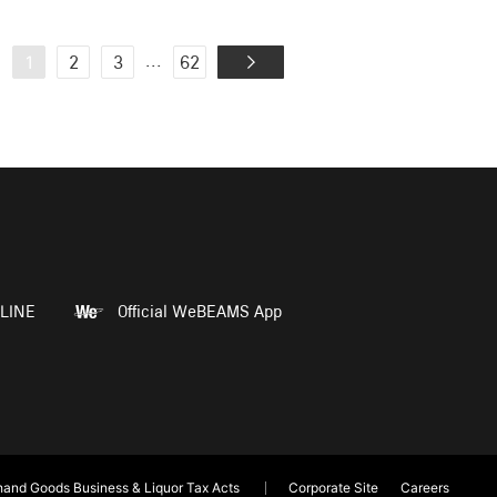
...
1
2
3
62
LINE
Official WeBEAMS App
and Goods Business & Liquor Tax Acts
Corporate Site
Careers