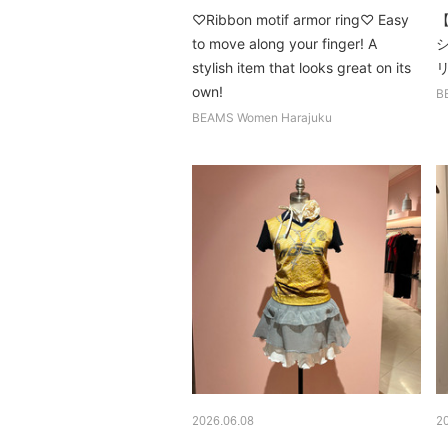
♡Ribbon motif armor ring♡ Easy
【
to move along your finger! A
stylish item that looks great on its
own!
B
BEAMS Women Harajuku
2026.06.08
2