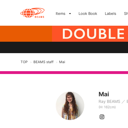
Items
Look Book
Labels
S
TOP
BEAMS staff
Mai
>
>
Mai
Ray BEAMS
(H: 162cm)