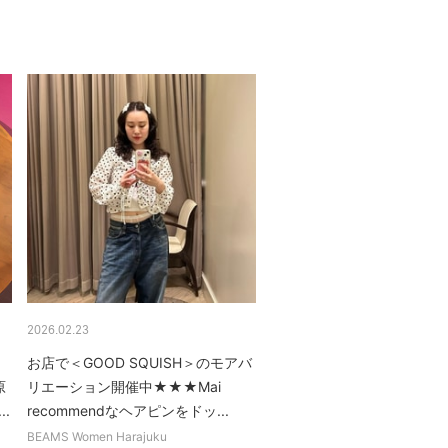
2026.02.23
お店で＜GOOD SQUISH＞のモアバ
原
リエーション開催中★★★Mai
.
recommendなヘアピンをドッ...
BEAMS Women Harajuku