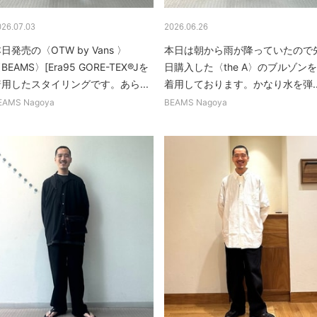
026.07.03
2026.06.26
日発売の〈OTW by Vans 〉
本日は朝から雨が降っていたので
BEAMS〉[Era95 GORE-TEX®Jを
日購入した〈the A〉のブルゾンを
着用したスタイリングです。あら...
着用しております。かなり水を弾..
EAMS Nagoya
BEAMS Nagoya