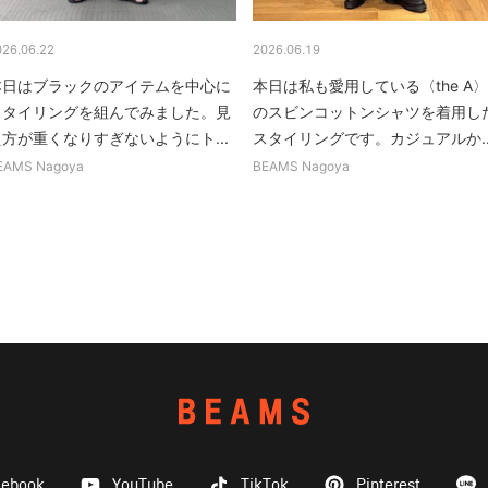
026.06.22
2026.06.19
本日はブラックのアイテムを中心に
本日は私も愛用している〈the A〉
スタイリングを組んでみました。見
のスビンコットンシャツを着用し
え方が重くなりすぎないようにト...
スタイリングです。カジュアルか..
EAMS Nagoya
BEAMS Nagoya
cebook
YouTube
TikTok
Pinterest