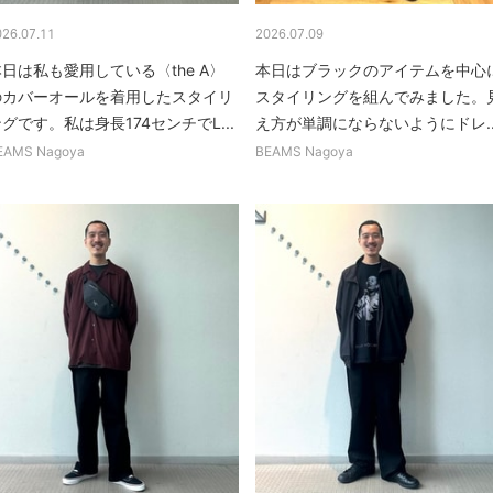
026.07.11
2026.07.09
日は私も愛用している〈the A〉
本日はブラックのアイテムを中心
のカバーオールを着用したスタイリ
スタイリングを組んでみました。
グです。私は身長174センチでL...
え方が単調にならないようにドレ..
EAMS Nagoya
BEAMS Nagoya