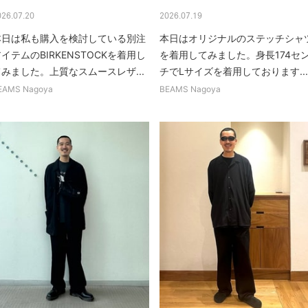
026.07.20
2026.07.19
本日は私も購入を検討している別注
本日はオリジナルのステッチシャ
イテムのBIRKENSTOCKを着用し
を着用してみました。身長174セ
てみました。上質なスムースレザ...
チでLサイズを着用しております...
EAMS Nagoya
BEAMS Nagoya