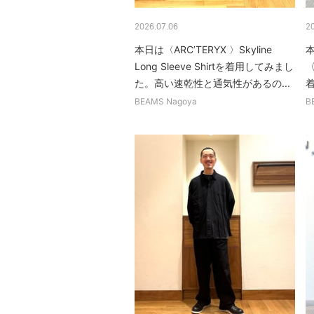
2026.07.06
2
本日は〈ARC’TERYX 〉Skyline
本
Long Sleeve Shirtを着用してみまし
〈
た。高い速乾性と通気性があるの...
BEAMS Nagoya
B