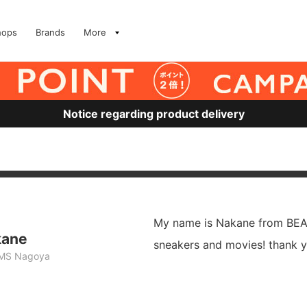
hops
Brands
More
Notice regarding product delivery
My name is Nakane from BEAM
kane
sneakers and movies! thank y
MS Nagoya