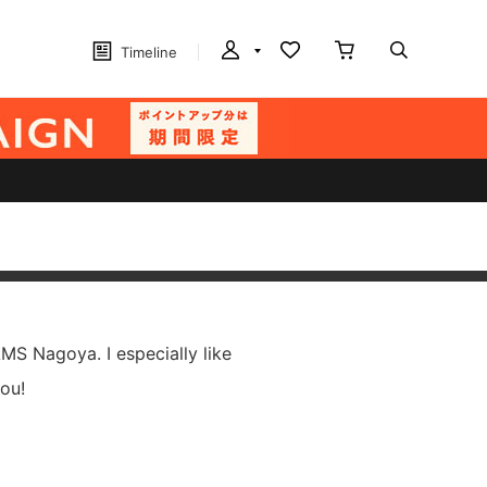
Timeline
S Nagoya. I especially like
ou!