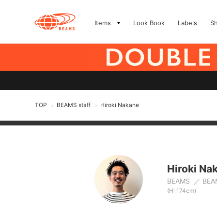
Items
Look Book
Labels
S
TOP
BEAMS staff
Hiroki Nakane
>
>
Hiroki Na
BEAMS
BEA
(H: 174cm)