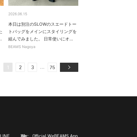
2026.06.15
本日は別注のSLOWのスエードトー
た
トバッグをメインにスタイリングを
.
組んでみました。 日常使いにオ...
BEAMS Nagoya
...
1
2
3
75
LINE
Official WeBEAMS App