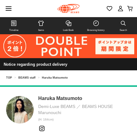
Timeline
Items
Look Book
Browsing history
Search
Notice regarding product delivery
TOP
>
BEAMS staff
>
Haruka Matsumoto
Haruka Matsumoto
Demi-Luxe BEAMS
BEAMS HOUSE
Marunouchi
(H: 164cm)