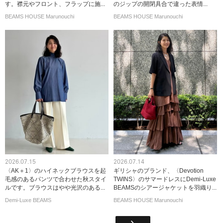
す。襟元やフロント、フラップに施...
のジップの開閉具合で違った表情...
BEAMS HOUSE Marunouchi
BEAMS HOUSE Marunouchi
2026.07.15
2026.07.14
〈AK＋1〉のハイネックブラウスを起
ギリシャのブランド、〈Devotion
毛感のあるパンツで合わせた秋スタイ
TWINS〉のサマードレスにDemi-Luxe
ルです。ブラウスはやや光沢のある...
BEAMSのシアージャケットを羽織り...
Demi-Luxe BEAMS
BEAMS HOUSE Marunouchi