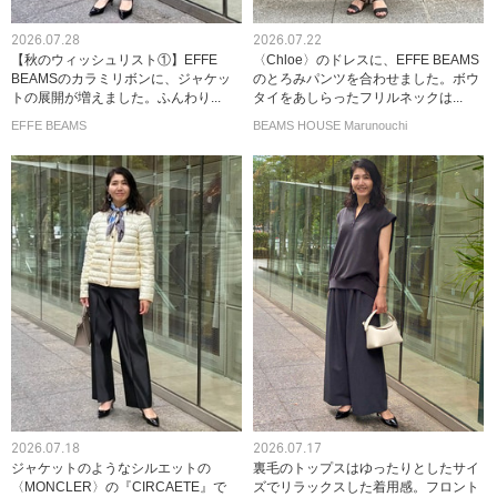
2026.07.28
2026.07.22
【秋のウィッシュリスト①】EFFE
〈Chloe〉のドレスに、EFFE BEAMS
BEAMSのカラミリボンに、ジャケッ
のとろみパンツを合わせました。ボウ
トの展開が増えました。ふんわり...
タイをあしらったフリルネックは...
EFFE BEAMS
BEAMS HOUSE Marunouchi
2026.07.18
2026.07.17
ジャケットのようなシルエットの
裏毛のトップスはゆったりとしたサイ
〈MONCLER〉の『CIRCAETE』で
ズでリラックスした着用感。フロント