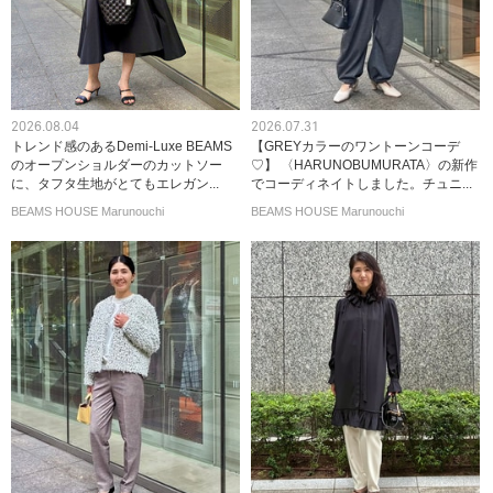
2026.08.04
2026.07.31
トレンド感のあるDemi-Luxe BEAMS
【GREYカラーのワントーンコーデ
のオープンショルダーのカットソー
♡】 〈HARUNOBUMURATA〉の新作
に、タフタ生地がとてもエレガン...
でコーディネイトしました。チュニ...
BEAMS HOUSE Marunouchi
BEAMS HOUSE Marunouchi