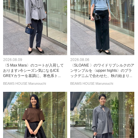
2026.08.09
2026.08.06
〈S Max Mara〉のコートが入荷して
〈SLOANE 〉のワイドリブシルクのア
おります♪今シーズン気になるICE
ンサンブルを〈upper hights〉のブラ
GREYカラーを基調に、寒色系ト...
ックデニムで合わせた、秋の始まり...
BEAMS HOUSE Marunouchi
BEAMS HOUSE Marunouchi