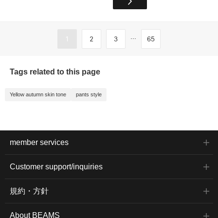
...
1
2
3
65
Tags related to this page
Yellow autumn skin tone
pants style
member services
Customer support/inquiries
規約・方針
About BEAMS