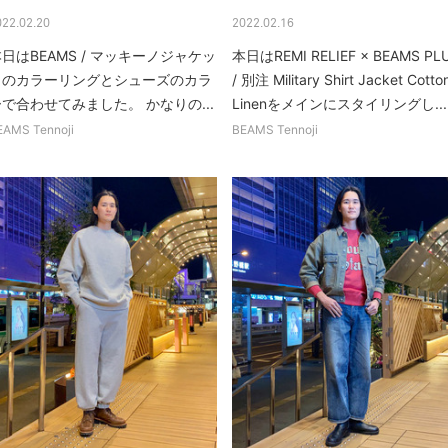
022.02.20
2022.02.16
日はBEAMS / マッキーノジャケッ
本日はREMI RELIEF × BEAMS PL
トのカラーリングとシューズのカラ
/ 別注 Military Shirt Jacket Cotto
で合わせてみました。 かなりの...
Linenをメインにスタイリングし...
EAMS Tennoji
BEAMS Tennoji