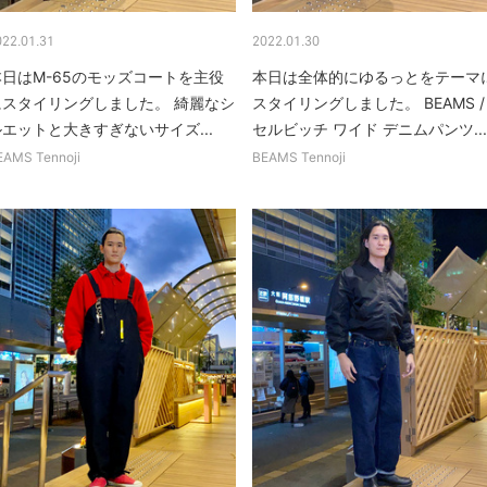
022.01.31
2022.01.30
本日はM-65のモッズコートを主役
本日は全体的にゆるっとをテーマ
にスタイリングしました。 綺麗なシ
スタイリングしました。 BEAMS /
エットと大きすぎないサイズ...
セルビッチ ワイド デニムパンツ...
EAMS Tennoji
BEAMS Tennoji