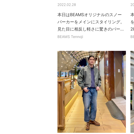
2022.02.28
2
本日はBEAMSオリジナルのスノー
本
パーカーをメインにスタイリング。
見た目に相反し軽さに驚きのパー...
2
BEAMS Tennoji
B