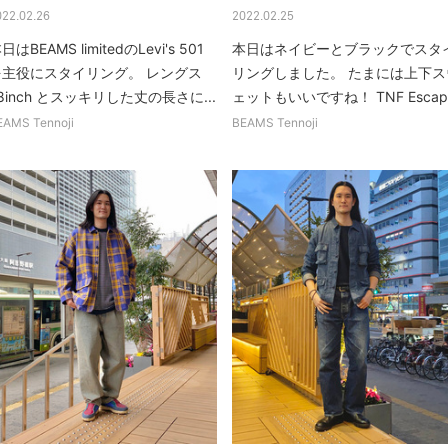
022.02.26
2022.02.25
日はBEAMS limitedのLevi's 501
本日はネイビーとブラックでスタ
を主役にスタイリング。 レングス
リングしました。 たまには上下ス
8inch とスッキリした丈の長さに...
ェットもいいですね！ TNF Escap.
EAMS Tennoji
BEAMS Tennoji