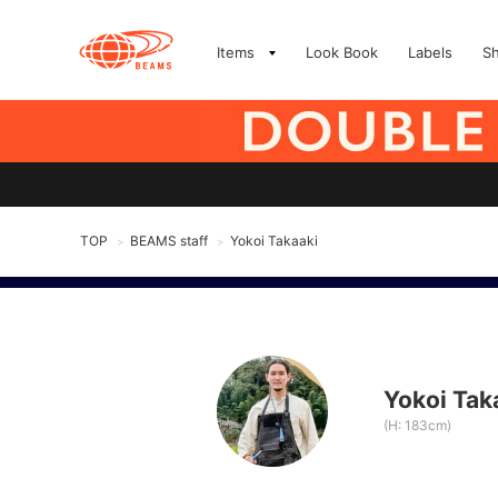
Items
Look Book
Labels
S
TOP
BEAMS staff
Yokoi Takaaki
>
>
Yokoi Tak
(H: 183cm)