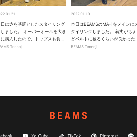
022.01.21
2022.01.19
本日は赤を基調としたスタイリング
本日はBEAMSのMA-1をメインに
にしました。 オーバーオールを大き
タイリングしました。 着丈がちょ
めに購入したので、トップスも負...
どベルトに被るくらいが良かった..
EAMS Tennoji
BEAMS Tennoji
cebook
YouTube
TikTok
Pinterest