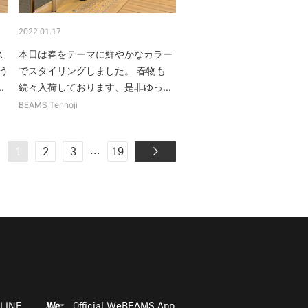
2022.01.17
ス
本日は春をテーマに鮮やかなカラー
う
でスタイリングしました。 春物も
.
続々入荷しております、是非ゆっ...
BEAMS Tennoji
...
1
2
3
19
LINE
Official WeBEAMS App