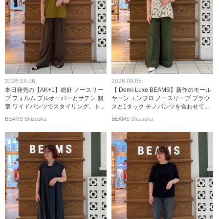
2026.08.06
2026.08.05
本日発売の【AK+1】総針 ノースリー
【 Demi-Luxe BEAMS】新作のモール
ブ フォルム プルオーバーとサテン 側
ヤーン エンブロ ノースリーブ ブラウ
章 ワイドパンツでスタイリング。ト...
スと1タック チノパンツを合わせて...
BEAMS Shizuoka
BEAMS Shizuoka