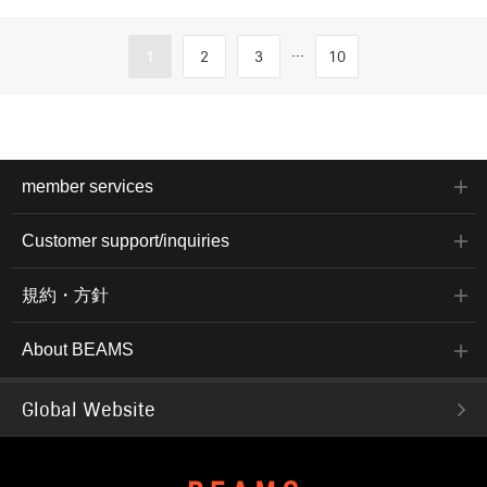
...
1
2
3
10
member services
Customer support/inquiries
規約・方針
About BEAMS
Global Website