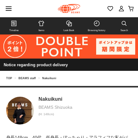
Timeline
Items
Look Book
Browsing history
Search
Notice regarding product delivery
TOP
>
BEAMS staff
>
Nakuikuni
Nakuikuni
BEAMS Shizuoka
(H: 148cm)
身長148cm、40代。低身長・ぽっちゃり・アラフィフな私がバ