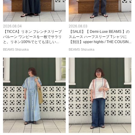
2026.08.04
2026.08.03
【TICCA】リネン フレンチスリーブ
【SALE】【 Demi-Luxe BEAMS 】の
バルーン ワンピースを一枚でサラリ
スムース ハーフスリーブ Tシャツに
と。リネン100%でとても涼しい...
【別注】upper hights / THE COUSIN...
BEAMS Shizuoka
BEAMS Shizuoka