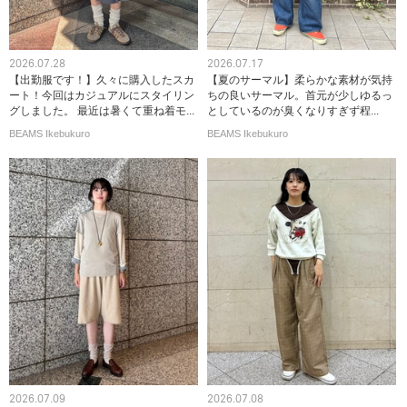
2026.07.28
2026.07.17
【出勤服です！】久々に購入したスカ
【夏のサーマル】柔らかな素材が気持
ート！今回はカジュアルにスタイリン
ちの良いサーマル。首元が少しゆるっ
グしました。 最近は暑くて重ね着モ...
としているのが臭くなりすぎず程...
BEAMS Ikebukuro
BEAMS Ikebukuro
2026.07.09
2026.07.08