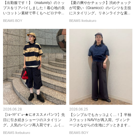
【出勤服です！】《maturely》のトッ
【夏の爽やかチェック】渋めチェック
プスをリアバイしました！着心地の良
が可愛い《Gramicci》のパンツを主役
いコットン素材で早くもヘビロテ中...
にスタイリング。リネンライクな素...
BEAMS BOY
BEAMS Ikebukuro
2026.06.28
2026.06.25
【ｼｮｰﾂﾃﾞﾋﾞｭｰ★にオススメパンツ】先
【シンプルでもカッコよく…！】半袖
日に引き続きショーツのスタイリン
スウェットNAVYが再入荷。ヴィンテ
グ。人気のパンツ再入荷です。ふく...
ージさながらの生地にグッときます...
BEAMS Ikebukuro
BEAMS BOY