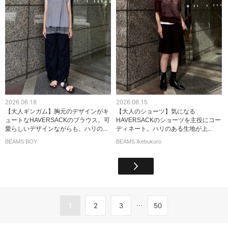
2026.06.18
2026.06.15
【大人ギンガム】胸元のデザインがキ
【大人のショーツ】気になる
ュートなHAVERSACKのブラウス。可
HAVERSACKのショーツを主役にコー
愛らしいデザインながらも、ハリの...
ディネート。ハリのある生地が上...
BEAMS BOY
BEAMS Ikebukuro
...
1
2
3
50