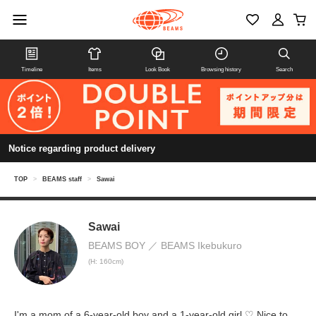
Timeline
Items
Look Book
Browsing history
Search
Notice regarding product delivery
TOP
>
BEAMS staff
>
Sawai
Sawai
BEAMS BOY
BEAMS Ikebukuro
(H: 160cm)
I'm a mom of a 6-year-old boy and a 1-year-old girl ♡ Nice to