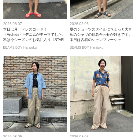
2026.08.07
2026.08.06
本日は月一ドレスコード！
夏のショーツスタイルにちょっと大き
〈Archies〉×デニムがテーマでした。
めのシャツの組み合わせが好きです。
私は今シーズンのお気に入り〈STAR...
本日は古着のシャンブレーシャ...
BEAMS BOY Harajuku
BEAMS BOY Harajuku
2026.08.05
2026.08.03