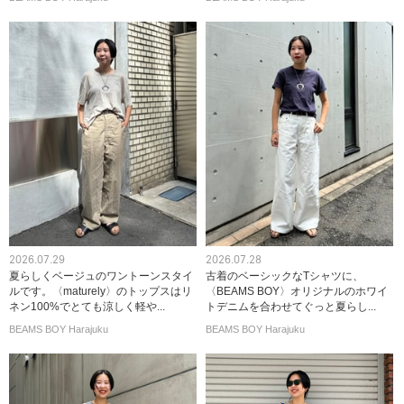
2026.07.29
2026.07.28
夏らしくベージュのワントーンスタイ
古着のベーシックなTシャツに、
ルです。〈maturely〉のトップスはリ
〈BEAMS BOY〉オリジナルのホワイ
ネン100%でとても涼しく軽や...
トデニムを合わせてぐっと夏らし...
BEAMS BOY Harajuku
BEAMS BOY Harajuku