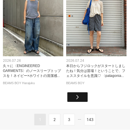
2026.07.26
2026.07.24
久々に〈ENGINEERED
本日からフジロックがスタートしまし
GARMENTS〉のノースリーブトップ
たね！気分は苗場！ということで、フ
スを！ネイビー×ホワイトの清潔感...
ェススタイルを意識♡ 〈patagonia...
BEAMS BOY Harajuku
BEAMS BOY
...
1
2
3
143