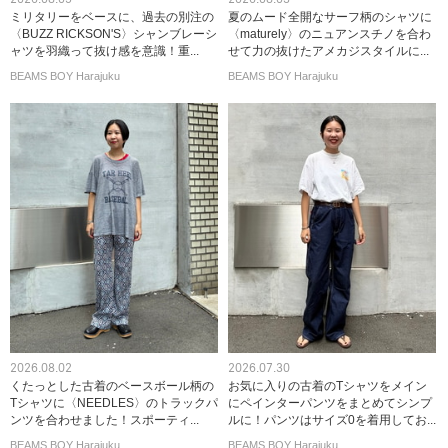
ミリタリーをベースに、過去の別注の
夏のムード全開なサーフ柄のシャツに
〈BUZZ RICKSON'S〉シャンブレーシ
〈maturely〉のニュアンスチノを合わ
ャツを羽織って抜け感を意識！重...
せて力の抜けたアメカジスタイルに...
BEAMS BOY Harajuku
BEAMS BOY Harajuku
2026.08.02
2026.07.30
くたっとした古着のベースボール柄の
お気に入りの古着のTシャツをメイン
Tシャツに〈NEEDLES〉のトラックパ
にペインターパンツをまとめてシンプ
ンツを合わせました！スポーティ...
ルに！パンツはサイズ0を着用してお...
BEAMS BOY Harajuku
BEAMS BOY Harajuku