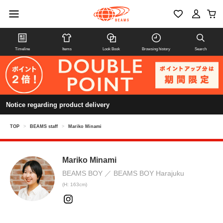
Timeline
Items
Look Book
Browsing history
Search
Notice regarding product delivery
TOP
>
BEAMS staff
>
Mariko Minami
Mariko Minami
BEAMS BOY
BEAMS BOY Harajuku
(H: 163cm)