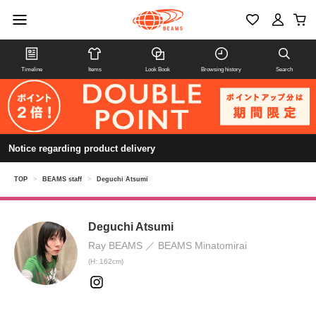
Timeline
Items
Look Book
Browsing history
Search
Notice regarding product delivery
TOP
>
BEAMS staff
>
Deguchi Atsumi
Deguchi Atsumi
Ray BEAMS
BEAMS Minatomirai
(H: 162cm)