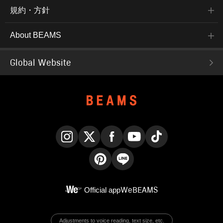
規約・方針
About BEAMS
Global Website
Instagram
X
Facebook
YouTube
TikTok
Pinterest
LINE
Official app
WeBEAMS
Adjustments to voice reading, text size, etc.