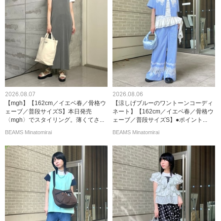
2026.08.07
2026.08.06
【mgh】【162cm／イエベ春／骨格ウ
【涼しげブルーのワントーンコーディ
ェーブ／普段サイズS】本日発売
ネート】【162cm／イエベ春／骨格ウ
〈mgh〉でスタイリング。薄くてさ...
ェーブ／普段サイズS】●ポイント...
BEAMS Minatomirai
BEAMS Minatomirai