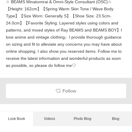
☆ BEAMS Minatomirai & Omni-Style Consultant (OSC)☆
【Height: 162cm】【Spring Warm Skin Tone / Wave Body
Type】【Size Worn: Generally S】【Shoe Size: 23.5cm-
24.0cm】【Favorite Styling: Layered styles using colors and
patterns, and mixed styles of Ray BEAMS and BEAMS BOY】I
love anime and vintage clothing♩I provide thorough guidance
on sizing and fit to alleviate any concerns you may have about
online shopping. I also show you reserved items. Follow me to
receive the latest information and wonderful products as soon
as possible, so please do follow me♡
Follow
Look Book
Videos
Photo Blog
Blog