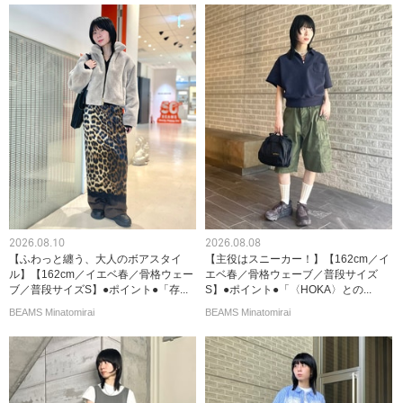
2026.08.10
2026.08.08
【ふわっと纏う、大人のボアスタイ
【主役はスニーカー！】【162cm／イ
ル】【162cm／イエベ春／骨格ウェー
エベ春／骨格ウェーブ／普段サイズ
ブ／普段サイズS】●ポイント●「存...
S】●ポイント●「〈HOKA〉との...
BEAMS Minatomirai
BEAMS Minatomirai