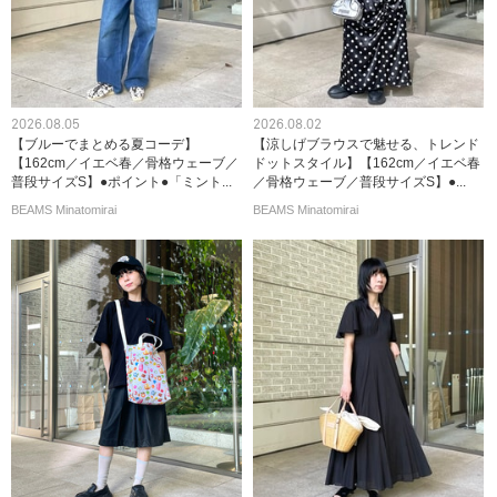
2026.08.05
2026.08.02
【ブルーでまとめる夏コーデ】
【涼しげブラウスで魅せる、トレンド
【162cm／イエベ春／骨格ウェーブ／
ドットスタイル】【162cm／イエベ春
普段サイズS】●ポイント●「ミント...
／骨格ウェーブ／普段サイズS】●...
BEAMS Minatomirai
BEAMS Minatomirai