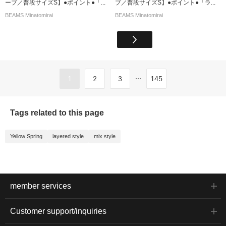
ーブ／普段サイズS】●ポイント●「...
ブ／普段サイズS】●ポイント●「ラ...
BEAMS Minatomirai
BEAMS Minatomirai
...
1
2
3
145
Tags related to this page
Yellow Spring
layered style
mix style
member services
Customer support/inquiries