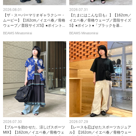
2026.08.01
2026.07.31
【ザ・スーパーマリオギャラクシー・
【たまにはこんな日も♩】【162cm／
ムービー】【162cm／イエベ春／骨格
イエベ春／骨格ウェーブ／普段サイズ
ウェーブ／普段サイズS】●ポイント...
S】●ポイント●「ブラックを基...
BEAMS Minatomirai
BEAMS Minatomirai
2026.07.30
2026.07.29
【ブルーを効かせた、涼しげスポーツ
【レースを忍ばせたスポーツカジュア
MIX】【162cm／イエベ春／骨格ウェ
ル】【162cm／イエベ春／骨格ウェー