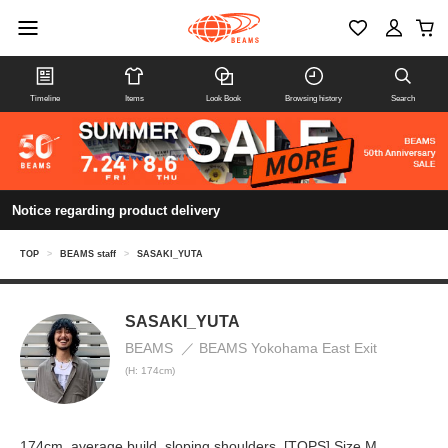
Timeline
Items
Look Book
Browsing history
Search
Notice regarding product delivery
TOP
>
BEAMS staff
>
SASAKI_YUTA
SASAKI_YUTA
BEAMS
BEAMS Yokohama East Exit
(H: 174cm)
174cm, average build, sloping shoulders. [TOPS] Size M