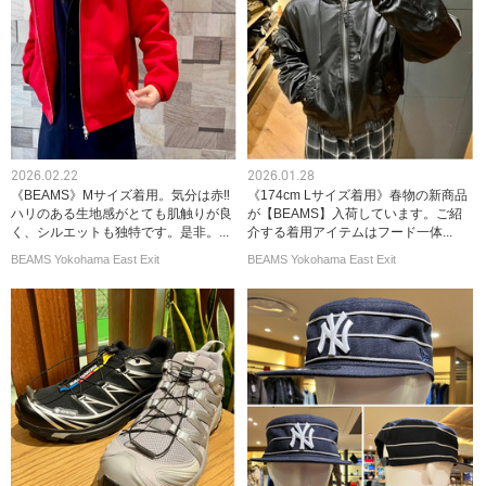
2026.02.22
2026.01.28
《BEAMS》Mサイズ着用。気分は赤‼︎
《174cm Lサイズ着用》春物の新商品
ハリのある生地感がとても肌触りが良
が【BEAMS】入荷しています。ご紹
く、シルエットも独特です。是非。...
介する着用アイテムはフード一体...
BEAMS Yokohama East Exit
BEAMS Yokohama East Exit