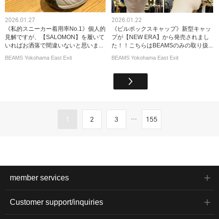
2026.01.27
2026.01.22
《私的スニーカー着用率No.1》個人的
《ピルボックスキャップ》新型キャッ
見解ですが、【SALOMON】を履いて
プが【NEW ERA】から発売されまし
いればお洒落で間違いないと思いま...
た！！こちらはBEAMSのみの取り扱...
BEAMS Yokohama East Exit
BEAMS Yokohama East Exit
...
1
2
3
155
member services
Customer support/inquiries