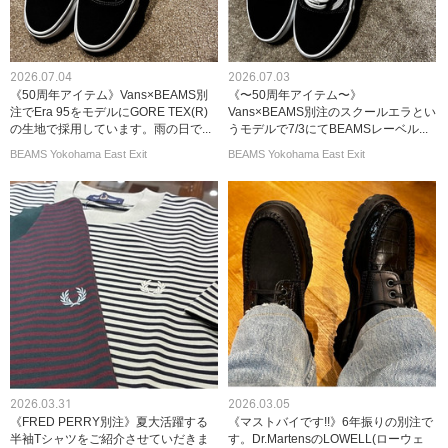
2026.07.04
2026.07.03
《50周年アイテム》Vans×BEAMS別
《〜50周年アイテム〜》
注でEra 95をモデルにGORE TEX(R)
Vans×BEAMS別注のスクールエラとい
の生地で採用しています。雨の日で...
うモデルで7/3にてBEAMSレーベル...
BEAMS Yokohama East Exit
BEAMS Yokohama East Exit
2026.03.31
2026.03.05
《FRED PERRY別注》夏大活躍する
《マストバイです!!》6年振りの別注で
半袖Tシャツをご紹介させていだきま
す。Dr.MartensのLOWELL(ローウェ