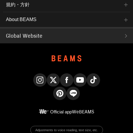
規約・方針
About BEAMS
Global Website
Instagram
X
Facebook
YouTube
TikTok
Pinterest
LINE
Official app
WeBEAMS
Adjustments to voice reading, text size, etc.