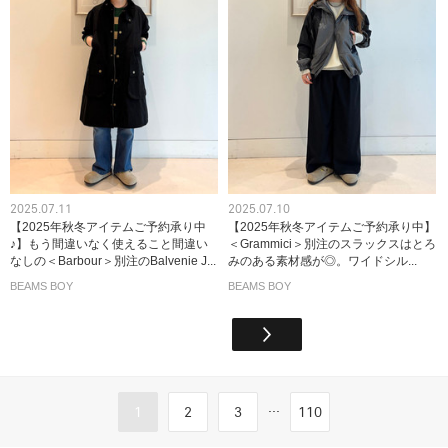
2025.07.11
2025.07.10
【2025年秋冬アイテムご予約承り中
【2025年秋冬アイテムご予約承り中】
♪】もう間違いなく使えること間違い
＜Grammici＞別注のスラックスはとろ
なしの＜Barbour＞別注のBalvenie J...
みのある素材感が◎。ワイドシル...
BEAMS BOY
BEAMS BOY
...
1
2
3
110