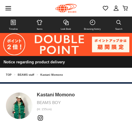
Timeline
Items
Look Book
Browsing history
Search
Notice regarding product delivery
TOP
>
BEAMS staff
>
Kastani Momono
Kastani Momono
BEAMS BOY
(H: 155cm)