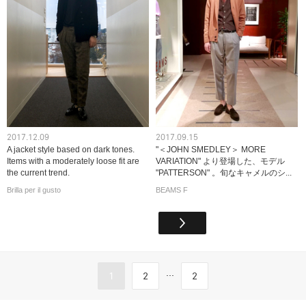
2017.12.09
2017.09.15
A jacket style based on dark tones.
"＜JOHN SMEDLEY＞ MORE
Items with a moderately loose fit are
VARIATION" より登場した、モデル
the current trend.
"PATTERSON" 。旬なキャメルのシ...
Brilla per il gusto
BEAMS F
...
1
2
2