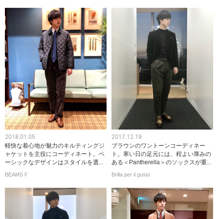
2018.01.05
2017.12.19
軽快な着心地が魅力のキルティングジ
ブラウンのワントーンコーディネー
ャケットを主役にコーディネート。ベ
ト。寒い日の足元には、程よい厚みの
ーシックなデザインはスタイルを選...
ある＜Pantherella＞のソックスが重...
BEAMS F
Brilla per il gusto