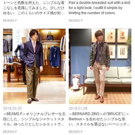
トーンと色数を抑えた、シンプルな着
Pair a double-breasted suit with a knit
こなしを意識してみました。少しだけ
for a light look. I outfit it simple by
ゆるい、このくらいのサイズ感が好...
limiting the number of colors.
BEAMS F
BEAMS F
2018.03.20
2018.01.08
＜BEAMS F＞オリジナルブレザーを主
＜BERNARD ZINS＞の”BRUCE”に＜
役にした、シンプルなジャケットスタ
Barbour＞を合わせたシンプルな装
イル。ゆったりとしたシルエットで...
い。スタイルを選ばないベーシック...
BEAMS F
BEAMS F