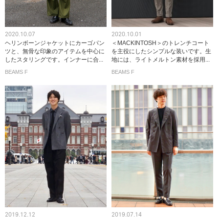
2020.10.07
2020.10.01
ヘリンボーンジャケットにカーゴパン
＜MACKINTOSH＞のトレンチコート
ツと、無骨な印象のアイテムを中心に
を主役にしたシンプルな装いです。生
したスタリングです。インナーに合...
地には、ライトメルトン素材を採用...
BEAMS F
BEAMS F
2019.12.12
2019.07.14