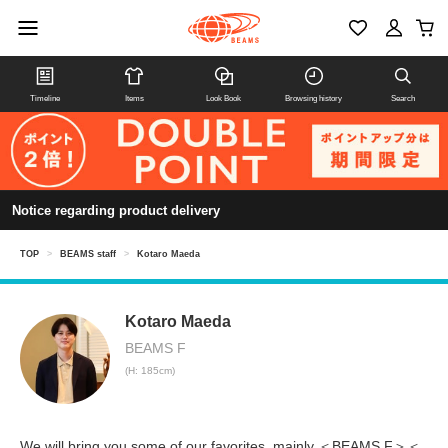
Timeline
Items
Look Book
Browsing history
Search
Notice regarding product delivery
TOP
>
BEAMS staff
>
Kotaro Maeda
Kotaro Maeda
BEAMS F
(H: 185cm)
We will bring you some of our favorites, mainly ＜BEAMS F＞＜