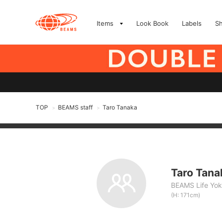
Items
Look Book
Labels
S
TOP
BEAMS staff
Taro Tanaka
>
>
Taro Tana
BEAMS Life Yo
(H: 171cm)