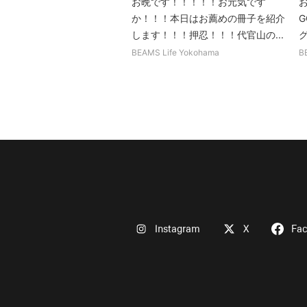
お晩です！！！！！お元気です
お
か！！！本日はお薦めの冊子を紹介
します！！！押忍！！！代官山の...
BEAMS Life Yokohama
B
Instagram
X
Fa