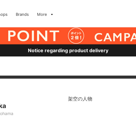
hops
Brands
More
Notice regarding product delivery
架空の人物
ka
kohama