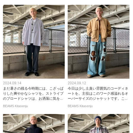
2024.09.14
2024.09.12
まだ暑さの残る今時期には、こざっぱ
今日は少し土臭い雰囲気のコーディネ
りした爽やかなシャツを。ストライプ
ートを。主役はこのワーク感溢れるオ
のブロードシャツは、お洒落に気を...
ーバーサイズのジャケットです。こ...
BEAMS Kitasenju
BEAMS Kitasenju