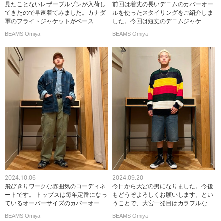
見たことないレザーブルゾンが入荷し
前回は着丈の長いデニムのカバーオー
てきたので早速着てみました。カナダ
ルを使ったスタイリングをご紹介しま
軍のフライトジャケットがベース...
した。今回は短丈のデニムジャケ...
BEAMS Omiya
BEAMS Omiya
2024.10.06
2024.09.20
飛びきりワークな雰囲気のコーディネ
今日から大宮の男になりました。今後
ートです。 トップスは毎年定番になっ
もどうぞよろしくお願いします。とい
ているオーバーサイズのカバーオー...
うことで、大宮一発目はカラフルな...
BEAMS Omiya
BEAMS Omiya