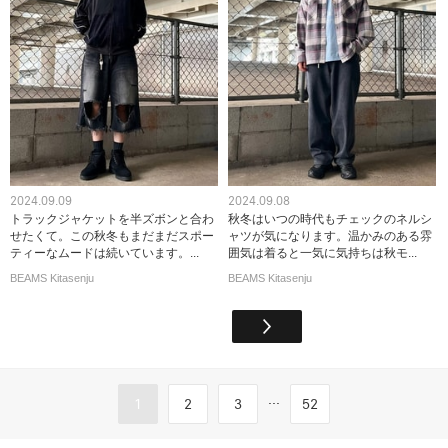
2024.09.09
2024.09.08
トラックジャケットを半ズボンと合わ
秋冬はいつの時代もチェックのネルシ
せたくて。この秋冬もまだまだスポー
ャツが気になります。温かみのある雰
ティーなムードは続いています。...
囲気は着ると一気に気持ちは秋モ...
BEAMS Kitasenju
BEAMS Kitasenju
...
1
2
3
52