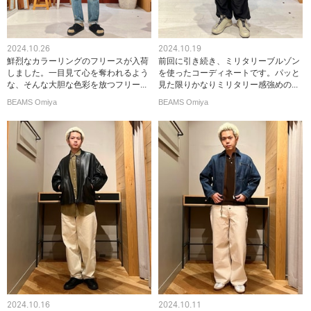
2024.10.26
2024.10.19
鮮烈なカラーリングのフリースが入荷
前回に引き続き、ミリタリーブルゾン
しました。一目見て心を奪われるよう
を使ったコーディネートです。パッと
な、そんな大胆な色彩を放つフリー...
見た限りかなりミリタリー感強めの...
BEAMS Omiya
BEAMS Omiya
2024.10.16
2024.10.11