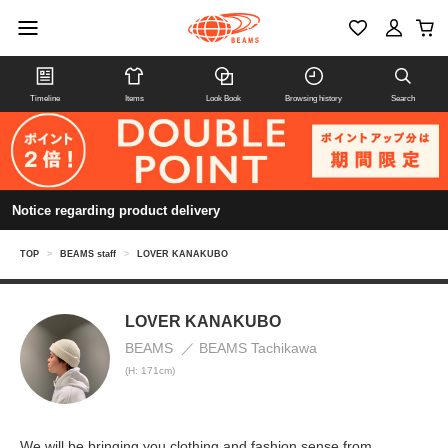
Timeline
Items
Look Book
Browsing history
Search
Notice regarding product delivery
TOP
>
BEAMS staff
>
LOVER KANAKUBO
LOVER KANAKUBO
BEAMS
BEAMS Tachikawa
(H: 171cm)
We will be bringing you clothing and fashion sense from