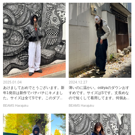
2025.01.04
2024.12.27
あけましておめでとうございます。新
薄いのに温かい。ostryaのダウンおす
年1発目は新作でバチバチにキメまし
すめです。サイズはSです。丈長めな
た。サイズは全てSです。このダブ...
ので短くして着用してます。何個あ...
BEAMS Harajuku
BEAMS Harajuku