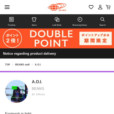
Timeline
Items
Look Book
Browsing history
Search
Notice regarding product delivery
TOP
>
BEAMS staff
>
A.O.I.
A.O.I.
BEAMS
(H: 164cm)
Footwork is light.