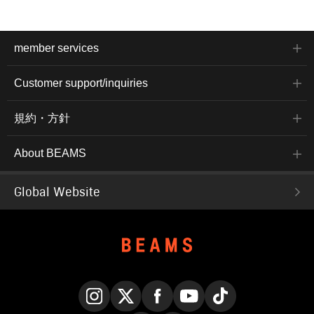
member services
Customer support/inquiries
規約・方針
About BEAMS
Global Website
Instagram
X
Facebook
YouTube
TikTok