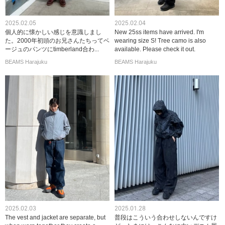
2025.02.05
2025.02.04
個人的に懐かしい感じを意識しまし
New 25ss items have arrived. I'm
た。2000年初頭のお兄さんたちってベ
wearing size S! Tree camo is also
ージュのパンツにtimberland合わ...
available. Please check it out.
BEAMS Harajuku
BEAMS Harajuku
2025.02.03
2025.01.28
The vest and jacket are separate, but
普段はこういう合わせしないんですけ