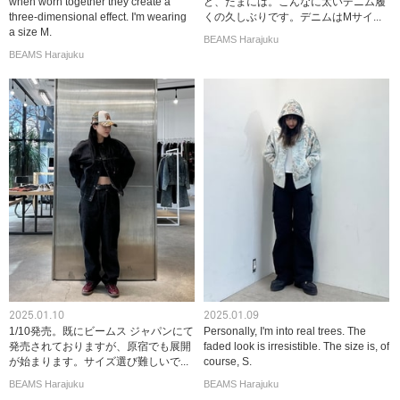
when worn together they create a
ど、たまには。こんなに太いデニム履
three-dimensional effect. I'm wearing
くの久しぶりです。デニムはMサイ...
a size M.
BEAMS Harajuku
BEAMS Harajuku
2025.01.10
2025.01.09
1/10発売。既にビームス ジャパンにて
Personally, I'm into real trees. The
発売されておりますが、原宿でも展開
faded look is irresistible. The size is, of
が始まります。サイズ選び難しいで...
course, S.
BEAMS Harajuku
BEAMS Harajuku